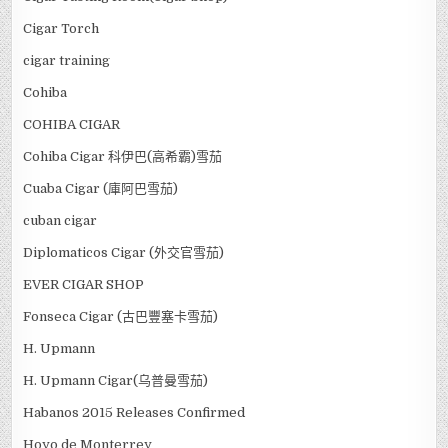
Cigar Torch
cigar training
Cohiba
COHIBA CIGAR
Cohiba Cigar 科伊巴(高希霸)雪茄
Cuaba Cigar (庫阿巴雪茄)
cuban cigar
Diplomaticos Cigar (外交官雪茄)
EVER CIGAR SHOP
Fonseca Cigar (古巴豐塞卡雪茄)
H. Upmann
H. Upmann Cigar(乌普曼雪茄)
Habanos 2015 Releases Confirmed
Hoyo de Monterrey