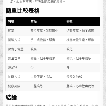
症、心血管疾病、呼吸系統疾病的風險。
簡單比較表格
特徵
雪茄
香菸
菸葉
整片菸葉，發酵陳化
切碎菸葉，加工處理
捲製方式
手工或機器，緊實
機器大量生產，鬆散
尼古丁含量
較高
較低
焦油含量
較高，但產量較少
較低，但產量較多
添加物
少
多
抽吸方式
口腔停留，品味
深吸入肺部
健康風險
口腔癌等
肺癌、心血管疾病等
結論