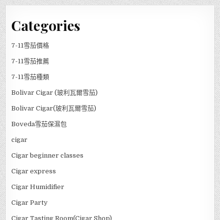
Categories
7-11雪茄價格
7-11雪茄推薦
7-11雪茄種類
Bolivar Cigar (玻利瓦爾雪茄)
Bolivar Cigar(玻利瓦爾雪茄)
Boveda雪茄保濕包
cigar
Cigar beginner classes
Cigar express
Cigar Humidifier
Cigar Party
Cigar Tasting Room(Cigar Shop)