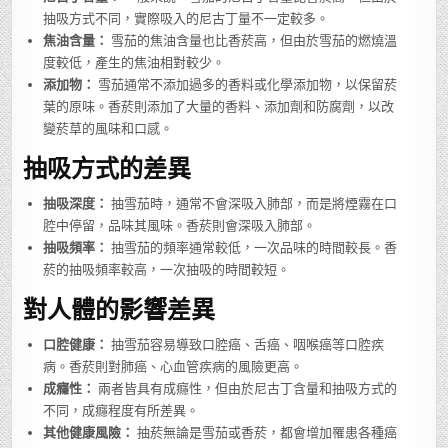
抽吸方式不同，實際吸入的尼古丁量不一定較多。
焦油含量：
雪茄的焦油含量也比香菸高，但由於雪茄的燃燒溫
度較低，產生的焦油相對較少。
添加物：
雪茄通常不添加過多的香料或化學添加物，以保留菸
葉的原味。香菸則添加了大量的香料、添加劑和防腐劑，以改
變菸草的風味和口感。
抽吸方式的差異
抽吸深度：
抽雪茄時，通常不會深吸入肺部，而是將煙霧在口
腔中停留，品味其風味。香菸則會深吸入肺部。
抽吸頻率：
抽雪茄的頻率通常較低，一次品味的時間較長。香
菸的抽吸頻率較高，一次抽吸的時間較短。
對人體的影響差異
口腔健康：
抽雪茄容易導致口腔癌、舌癌、咽喉癌等口腔疾
病。香菸則對肺癌、心血管疾病的風險更高。
成癮性：
兩者皆具有成癮性，但由於尼古丁含量和抽吸方式的
不同，成癮程度有所差異。
其他健康風險：
抽菸無論是雪茄或香菸，都會增加罹患各種癌