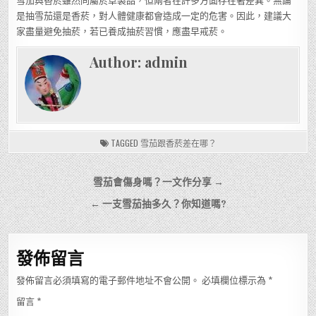
雪茄與香菸雖然同屬菸草製品，但兩者在許多方面存在著差異。無論
是抽雪茄還是香菸，對人體健康都會造成一定的危害。因此，建議大
家盡量避免抽菸，若已養成抽菸習慣，應盡早戒菸。
Author:
admin
TAGGED
雪茄跟香菸差在哪？
文
雪茄會傷身嗎？一文作分享 →
章
← 一支雪茄抽多久？你知道嗎?
導
覽
發佈留言
發佈留言必須填寫的電子郵件地址不會公開。
必填欄位標示為
*
留言
*