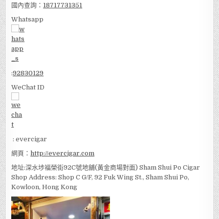
國內查詢：
18717731351
Whatsapp
:
92830129
WeChat ID
: evercigar
網頁：
http://evercigar.com
地址:深水埗福榮街92C號地舖(黃金商場對面) Sham Shui Po Cigar
Shop Address: Shop C G/F, 92 Fuk Wing St., Sham Shui Po,
Kowloon, Hong Kong