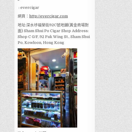
: evercigar
網頁：
http://evercigar.com
地址:深水埗福榮街92C號地舖(黃金商場對
面) Sham Shui Po Cigar Shop Address:
Shop C G/F, 92 Fuk Wing St., Sham Shui
Po, Kowloon, Hong Kong