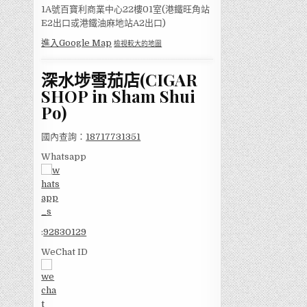
1A號百寶利商業中心22樓01室(港鐵旺角站
E2出口或港鐵油麻地站A2出口)
進入Google Map
檢視較大的地圖
深水埗雪茄店(CIGAR
SHOP in Sham Shui
Po)
國內查詢：
18717731351
Whatsapp
:
92830129
WeChat ID