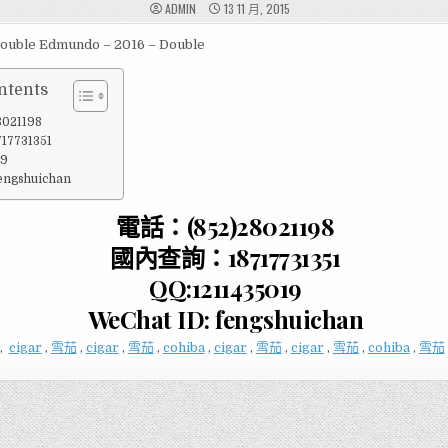
ADMIN
13 11 月, 2015
ouble Edmundo – 2016 – Double
ntents
021198
7731351
19
fengshuichan
電話：(852)28021198
國內查詢：18717731351
QQ:1211435019
WeChat ID: fengshuichan
,
cigar
,
雪茄
,
cigar
,
雪茄
,
cohiba
,
cigar
,
雪茄
,
cigar
,
雪茄
,
cohiba
,
雪茄