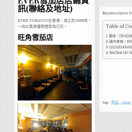
EVER雪茄店店鋪資
訊(聯絡及地址)
Montecristro D
EVER TOBACCO在香港，成立於1998年，
Table of Co
一向以售買優質煙草為己任。
旺角雪茄店
電話：(852)28
國內查詢：1871
QQ:12114350
WeChat ID: 
tag :
雪茄
,
cigar