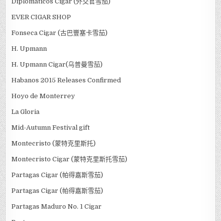
Diplomaticos Cigar (外交官雪茄)
EVER CIGAR SHOP
Fonseca Cigar (古巴豐塞卡雪茄)
H. Upmann
H. Upmann Cigar(乌普曼雪茄)
Habanos 2015 Releases Confirmed
Hoyo de Monterrey
La Gloria
Mid-Autumn Festival gift
Montecristo (蒙特克里斯托)
Montecristo Cigar (蒙特克里斯托雪茄)
Partagas Cigar (帕得嘉斯雪茄)
Partagas Cigar (帕得嘉斯雪茄)
Partagas Maduro No. 1 Cigar