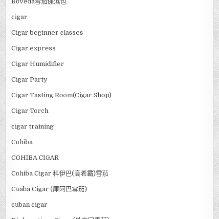
Boveda雪茄保濕包
cigar
Cigar beginner classes
Cigar express
Cigar Humidifier
Cigar Party
Cigar Tasting Room(Cigar Shop)
Cigar Torch
cigar training
Cohiba
COHIBA CIGAR
Cohiba Cigar 科伊巴(高希霸)雪茄
Cuaba Cigar (庫阿巴雪茄)
cuban cigar