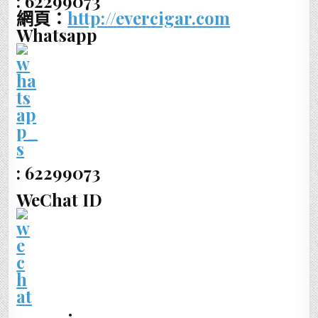
: 62299073
網頁：
http://evercigar.com
Whatsapp
: 62299073
WeChat ID