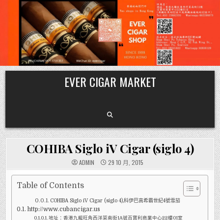
Skip
EVER CIGAR MARKET
to
content
COHIBA Siglo iV Cigar (siglo 4)
ADMIN
29 10 月, 2015
Table of Contents
COHIBA Siglo iV Cigar (siglo 4),科伊巴高希霸世紀4號雪茄
http://www.cubancigar.us
地址：香港九龍旺角西洋菜南街1A號百寶利商業中心22樓01室