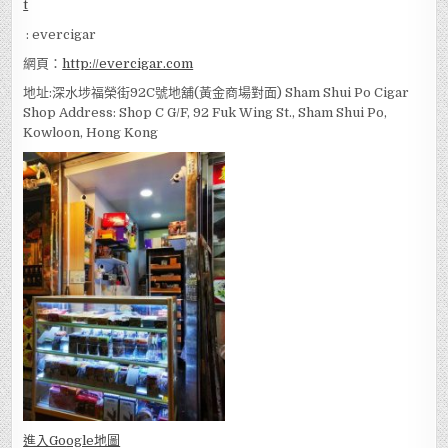
: evercigar
網頁：
http://evercigar.com
地址:深水埗福榮街92C號地舖(黃金商場對面) Sham Shui Po Cigar
Shop Address: Shop C G/F, 92 Fuk Wing St., Sham Shui Po,
Kowloon, Hong Kong
進入Go
ogle地圖