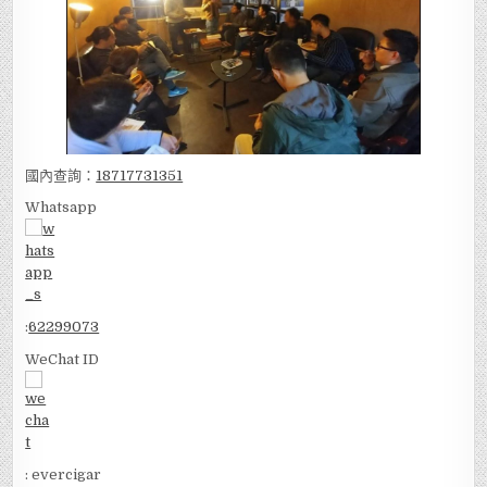
國內查詢：
18717731351
Whatsapp
:
62299073
WeChat ID
: evercigar