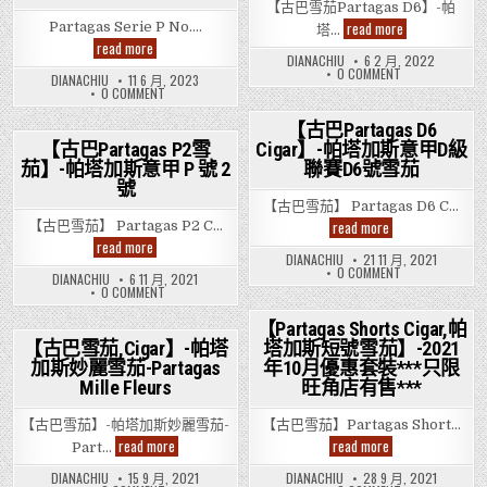
【古巴雪茄Partagas D6】-帕
【古
read more
Partagas Serie P No….
塔…
巴
邊
read more
Partagas
間
DIANACHIU
6 2 月, 2022
D6
ON
Hong
0 COMMENT
DIANACHIU
11 6 月, 2023
雪
【古
Kong
ON
0 COMMENT
茄】-
巴
Cigar
邊
帕
PARTAGAS
Shop
間
D6
塔
【古巴Partagas D6
有
HONG
雪
加
Partagas
KONG
【古巴Partagas P2雪
Cigar】-帕塔加斯意甲D級
Posted
茄】-
斯
CIGAR
Serie
帕
茄】-帕塔加斯意甲 P 號 2
聯賽D6號雪茄
意
Posted
SHOP
P
in
塔
甲
有
號
No.
加
in
D
PARTAGAS
2
斯
【古巴雪茄】 Partagas D6 C…
SERIE
級
Cigar
意
P
聯
【古
read more
【古巴雪茄】 Partagas P2 C…
-
甲
NO.
賽
巴
D
帕
【古
read more
2
D6
Partagas
級
得
巴
DIANACHIU
21 11 月, 2021
CIGAR
號
D6
聯
嘉
ON
Partagas
0 COMMENT
-
DIANACHIU
6 11 月, 2021
雪
Cigar】-
賽
【古
斯
P2
帕
ON
0 COMMENT
D6
茄
帕
巴
Serie
雪
得
【古
號
塔
PARTAGAS
P
嘉
茄】-
巴
雪
加
D6
斯
【Partagas Shorts Cigar,帕
No.2
帕
PARTAGAS
茄
CIGAR】-
斯
SERIE
雪
塔
P2
【古巴雪茄,Cigar】-帕塔
塔加斯短號雪茄】-2021
Posted
帕
意
P
茄?
雪
加
塔
加斯妙麗雪茄-Partagas
NO.2
年10月優惠套裝***只限
甲
Posted
茄】-
斯
in
加
雪
D
帕
Mille Fleurs
意
旺⻆店有售***
斯
in
茄?
級
塔
甲
意
加
聯
P
甲
斯
賽
【古巴雪茄】-帕塔加斯妙麗雪茄-
【古巴雪茄】Partagas Short…
號
D
意
D6
級
2
【古
【Partagas
read more
read more
甲
Part…
號
聯
號
巴
Shorts
P
雪
賽
雪
Cigar,
號
DIANACHIU
15 9 月, 2021
DIANACHIU
28 9 月, 2021
茄
D6
2