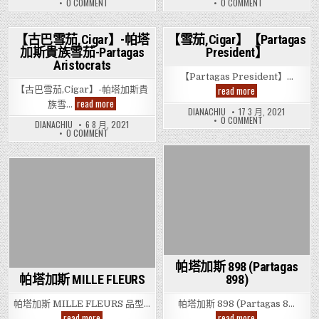
茄,Cigar】-
帕
ON
ON
0 COMMENT
0 COMMENT
號
號
帕
塔
【古
【PARTAGAS
雪
塔
加
巴
SHORTS
茄
加
斯
雪
CIGAR,
茄,CIGAR】-
斯
短
帕
【古巴雪茄,Cigar】-帕塔
【雪茄,Cigar】【Partagas
帕
塔
妙
號
加斯貴族雪茄-Partagas
President】
Posted
塔
Posted
加
麗
雪
加
斯
Aristocrats
雪
茄】-2021
in
in
斯
短
茄-
年
【Partagas President】…
妙
號
Partagas
10
麗
雪
【雪
read more
【古巴雪茄,Cigar】-帕塔加斯貴
Mille
月
雪
茄】-2021
茄,Cigar】
Fleurs
優
【古
read more
茄-
年
族雪…
【Partagas
惠
巴
DIANACHIU
17 3 月, 2021
PARTAGAS
10
President】
套
ON
雪
0 COMMENT
MILLE
月
DIANACHIU
6 8 月, 2021
【雪
裝
茄,Cigar】-
FLEURS
優
ON
0 COMMENT
茄,CIGAR】
***
帕
惠
【古
【PARTAGAS
只
套
塔
巴
PRESIDENT】
裝
限
加
雪
***
旺
茄,CIGAR】-
斯
Posted
只
帕
⻆
貴
限
Posted
塔
店
族
in
旺
加
有
雪
in
⻆
斯
售
茄-
店
貴
***
Partagas
有
族
Aristocrats
售
雪
***
茄-
PARTAGAS
ARISTOCRATS
帕塔加斯 898 (Partagas
帕塔加斯 MILLE FLEURS
898)
帕塔加斯 MILLE FLEURS 品型…
帕塔加斯 898 (Partagas 8…
帕
帕
read more
read more