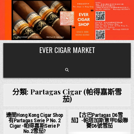
Skip
EVER CIGAR MARKET
to
content
分類:
Partagas Cigar (帕得嘉斯雪
茄)
邊間Hong Kong Cigar Shop
【古巴Partagas D6雪
有Partagas Serie P No. 2
茄】-帕塔加斯意甲D級聯
Posted
Posted
Cigar -帕得嘉斯Serie P
賽D6號雪茄
in
in
No.2雪茄?