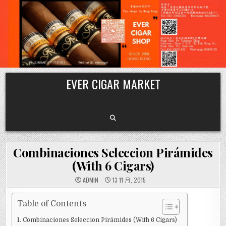
Skip
EVER CIGAR MARKET
to
content
Combinaciones Seleccion Pirámides
(With 6 Cigars)
ADMIN
13 11 月, 2015
Table of Contents
Combinaciones Seleccion Pirámides (With 6 Cigars)