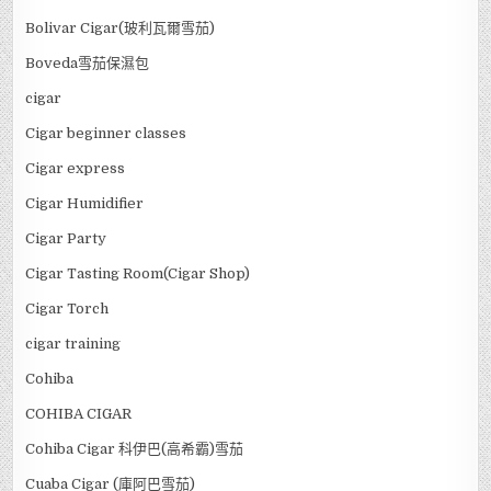
Bolivar Cigar(玻利瓦爾雪茄)
Boveda雪茄保濕包
cigar
Cigar beginner classes
Cigar express
Cigar Humidifier
Cigar Party
Cigar Tasting Room(Cigar Shop)
Cigar Torch
cigar training
Cohiba
COHIBA CIGAR
Cohiba Cigar 科伊巴(高希霸)雪茄
Cuaba Cigar (庫阿巴雪茄)