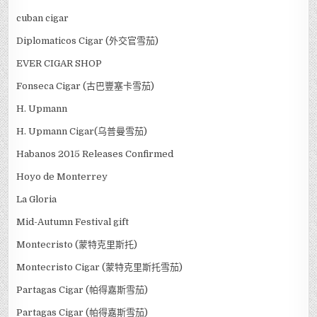
cuban cigar
Diplomaticos Cigar (外交官雪茄)
EVER CIGAR SHOP
Fonseca Cigar (古巴豐塞卡雪茄)
H. Upmann
H. Upmann Cigar(乌普曼雪茄)
Habanos 2015 Releases Confirmed
Hoyo de Monterrey
La Gloria
Mid-Autumn Festival gift
Montecristo (蒙特克里斯托)
Montecristo Cigar (蒙特克里斯托雪茄)
Partagas Cigar (帕得嘉斯雪茄)
Partagas Cigar (帕得嘉斯雪茄)