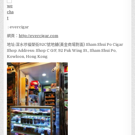
: evercigar
網頁：
http://evercigar.com
地址:深水埗福榮街92C號地舖(黃金商場對面) Sham Shui Po Cigar
Shop Address: Shop C G/F, 92 Fuk Wing St., Sham Shui Po,
Kowloon, Hong Kong