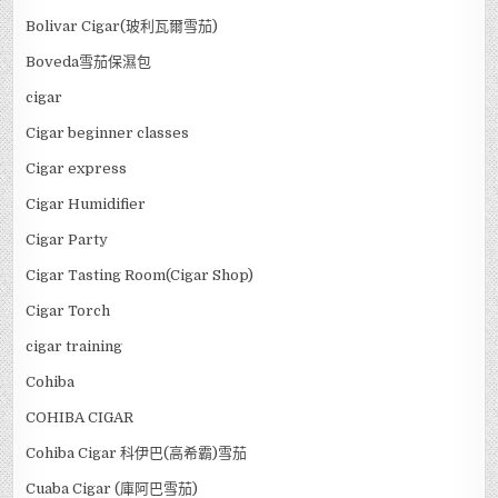
Bolivar Cigar(玻利瓦爾雪茄)
Boveda雪茄保濕包
cigar
Cigar beginner classes
Cigar express
Cigar Humidifier
Cigar Party
Cigar Tasting Room(Cigar Shop)
Cigar Torch
cigar training
Cohiba
COHIBA CIGAR
Cohiba Cigar 科伊巴(高希霸)雪茄
Cuaba Cigar (庫阿巴雪茄)