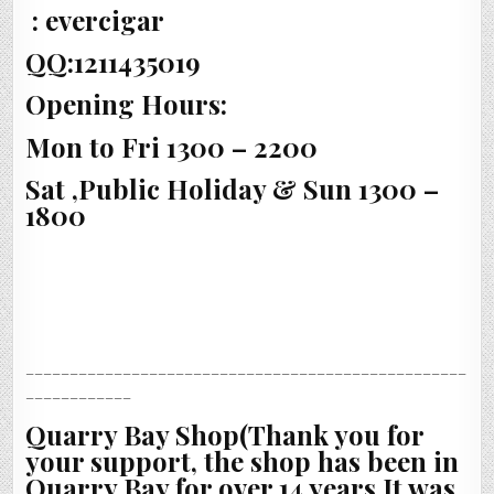
: evercigar
QQ:1211435019
Opening Hours:
Mon to Fri 1300 – 2200
Sat ,Public Holiday & Sun 1300 –
1800
__________________________________________________
____________
Quarry Bay Shop(Thank you for
your support, the shop has been in
Quarry Bay for over 14 years,It was