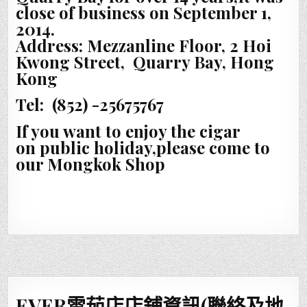
close of business on September 1,
2014.
Address: Mezzanline Floor, 2 Hoi
Kwong Street, Quarry Bay, Hong
Kong
Tel: (852) -25675767
If you want to enjoy the cigar
on public holiday,please come to
our Mongkok Shop
EVER雪茄店店鋪資訊(聯絡及地