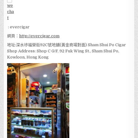
: evercigar
網頁：
http://evercigar.com
地址:深水埗福榮街92C號地舖(黃金商場對面) Sham Shui Po Cigar
Shop Address: Shop C G/F, 92 Fuk Wing St., Sham Shui Po,
Kowloon, Hong Kong