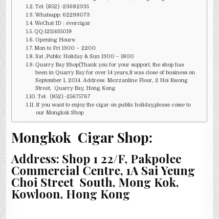
Tel: (852) -23682335
Whatsapp: 62299073
WeChat ID : evercigar
QQ:1211435019
Opening Hours:
Mon to Fri 1300 – 2200
Sat ,Public Holiday & Sun 1300 – 1800
Quarry Bay Shop(Thank you for your support, the shop has
been in Quarry Bay for over 14 years,It was close of business on
September 1, 2014. Address: Mezzanline Floor, 2 Hoi Kwong
Street, Quarry Bay, Hong Kong
Tel: (852) -25675767
If you want to enjoy the cigar on public holiday,please come to
our Mongkok Shop
Mongkok Cigar Shop:
Address: Shop 1 22/F, Pakpolee
Commercial Centre, 1A Sai Yeung
Choi Street South, Mong Kok,
Kowloon, Hong Kong