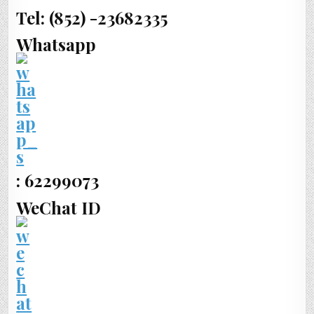
Tel: (852) -23682335
Whatsapp
: 62299073
WeChat ID