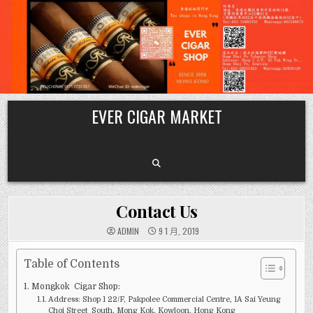
Skip
EVER CIGAR MARKET
to
content
Contact Us
ADMIN
9 1 月, 2019
Table of Contents
Mongkok Cigar Shop:
Address: Shop 1 22/F, Pakpolee Commercial Centre, 1A Sai Yeung
Choi Street South, Mong Kok, Kowloon, Hong Kong