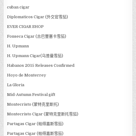
cuban cigar
Diplomaticos Cigar (外交官雪茄)
EVER CIGAR SHOP
Fonseca Cigar (古巴豐塞卡雪茄)
H. Upmann
H. Upmann Cigar(乌普曼雪茄)
Habanos 2015 Releases Confirmed
Hoyo de Monterrey
La Gloria
Mid-Autumn Festival gift
Montecristo (蒙特克里斯托)
Montecristo Cigar (蒙特克里斯托雪茄)
Partagas Cigar (帕得嘉斯雪茄)
Partagas Cigar (帕得嘉斯雪茄)