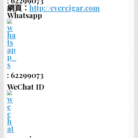
: 62299073
網頁：
http://evercigar.com
Whatsapp
: 62299073
WeChat ID