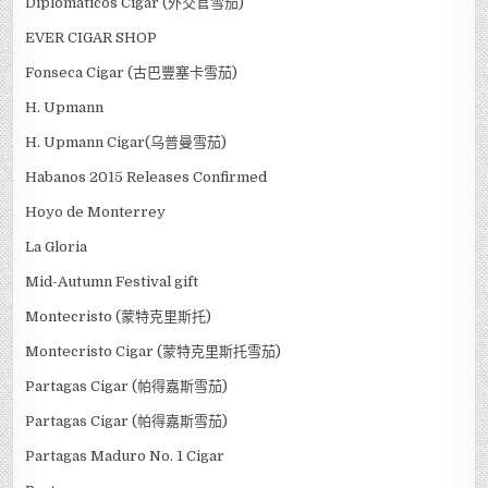
Diplomaticos Cigar (外交官雪茄)
EVER CIGAR SHOP
Fonseca Cigar (古巴豐塞卡雪茄)
H. Upmann
H. Upmann Cigar(乌普曼雪茄)
Habanos 2015 Releases Confirmed
Hoyo de Monterrey
La Gloria
Mid-Autumn Festival gift
Montecristo (蒙特克里斯托)
Montecristo Cigar (蒙特克里斯托雪茄)
Partagas Cigar (帕得嘉斯雪茄)
Partagas Cigar (帕得嘉斯雪茄)
Partagas Maduro No. 1 Cigar