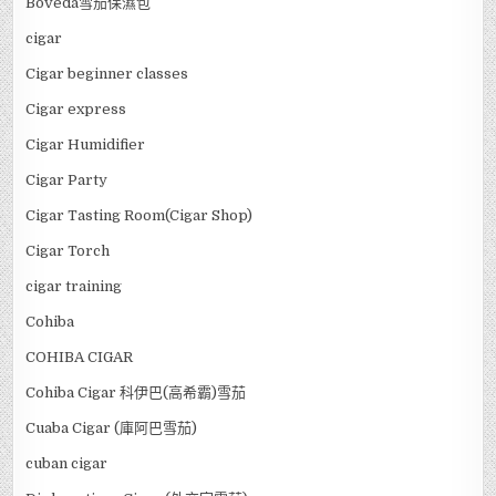
Boveda雪茄保濕包
cigar
Cigar beginner classes
Cigar express
Cigar Humidifier
Cigar Party
Cigar Tasting Room(Cigar Shop)
Cigar Torch
cigar training
Cohiba
COHIBA CIGAR
Cohiba Cigar 科伊巴(高希霸)雪茄
Cuaba Cigar (庫阿巴雪茄)
cuban cigar