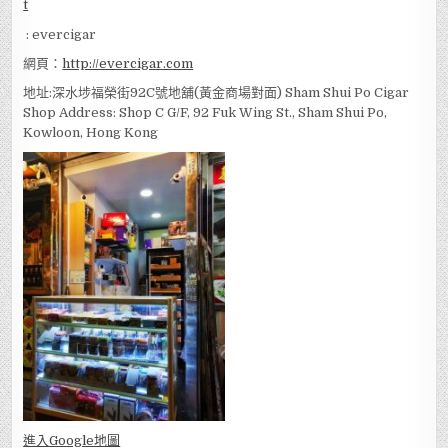
: evercigar
網頁：
http://evercigar.com
地址:深水埗福榮街92C號地舖(黃金商場對面) Sham Shui Po Cigar
Shop Address: Shop C G/F, 92 Fuk Wing St., Sham Shui Po,
Kowloon, Hong Kong
進入Go
ogle地圖