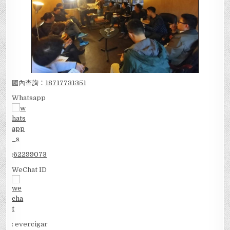
國內查詢：
18717731351
Whatsapp
:
62299073
WeChat ID
: evercigar