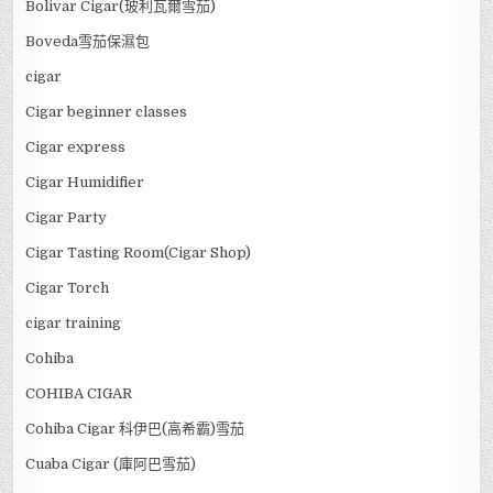
Bolivar Cigar(玻利瓦爾雪茄)
Boveda雪茄保濕包
cigar
Cigar beginner classes
Cigar express
Cigar Humidifier
Cigar Party
Cigar Tasting Room(Cigar Shop)
Cigar Torch
cigar training
Cohiba
COHIBA CIGAR
Cohiba Cigar 科伊巴(高希霸)雪茄
Cuaba Cigar (庫阿巴雪茄)