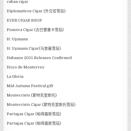
cuban cigar
Diplomaticos Cigar (外交官雪茄)
EVER CIGAR SHOP
Fonseca Cigar (古巴豐塞卡雪茄)
H. Upmann
H. Upmann Cigar(乌普曼雪茄)
Habanos 2015 Releases Confirmed
Hoyo de Monterrey
La Gloria
Mid-Autumn Festival gift
Montecristo (蒙特克里斯托)
Montecristo Cigar (蒙特克里斯托雪茄)
Partagas Cigar (帕得嘉斯雪茄)
Partagas Cigar (帕得嘉斯雪茄)