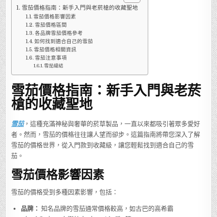
價
雪茄價格指南：新手入門與老菸槍的收藏聖地
格
比
雪茄價格影響因素
一
雪茄價格區間
比，
哪
各品牌雪茄價格參考
款
如何找到適合自己的雪茄
最
適
雪茄價格相關資訊
合
雪茄注意事項
你？
雪茄總結
雪茄價格指南：新手入門與老菸
槍的收藏聖地
雪茄
，這種充滿神秘與奢華的菸草製品，一直以來都吸引著眾多愛好
者。然而，雪茄的價格往往讓人望而卻步。這篇指南將帶您深入了解
雪茄的價格世界，從入門款到收藏級，讓您輕鬆找到適合自己的雪
茄。
雪茄價格影響因素
雪茄的價格受到多種因素影響，包括：
品牌：
知名品牌的雪茄通常價格較高，如古巴的高希霸