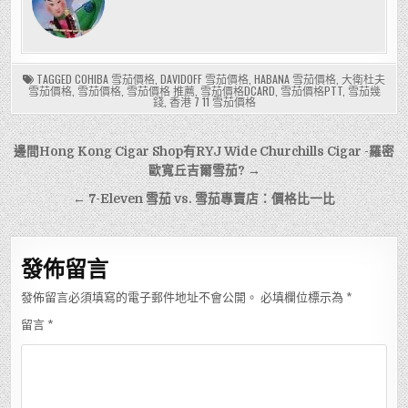
TAGGED
COHIBA 雪茄價格
,
DAVIDOFF 雪茄價格
,
HABANA 雪茄價格
,
大衛杜夫
雪茄價格
,
雪茄價格
,
雪茄價格 推薦
,
雪茄價格DCARD
,
雪茄價格PTT
,
雪茄幾
錢
,
香港 7 11 雪茄價格
文
邊間Hong Kong Cigar Shop有RYJ Wide Churchills Cigar -羅密
章
歐寬丘吉爾雪茄? →
導
← 7-Eleven 雪茄 vs. 雪茄專賣店：價格比一比
覽
發佈留言
發佈留言必須填寫的電子郵件地址不會公開。
必填欄位標示為
*
留言
*