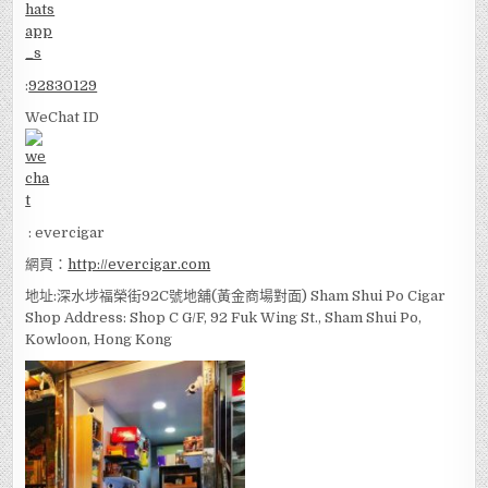
:
92830129
WeChat ID
: evercigar
網頁：
http://evercigar.com
地址:深水埗福榮街92C號地舖(黃金商場對面) Sham Shui Po Cigar
Shop Address: Shop C G/F, 92 Fuk Wing St., Sham Shui Po,
Kowloon, Hong Kong