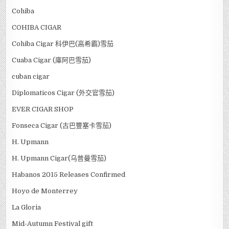
Cohiba
COHIBA CIGAR
Cohiba Cigar 科伊巴(高希霸)雪茄
Cuaba Cigar (庫阿巴雪茄)
cuban cigar
Diplomaticos Cigar (外交官雪茄)
EVER CIGAR SHOP
Fonseca Cigar (古巴豐塞卡雪茄)
H. Upmann
H. Upmann Cigar(乌普曼雪茄)
Habanos 2015 Releases Confirmed
Hoyo de Monterrey
La Gloria
Mid-Autumn Festival gift