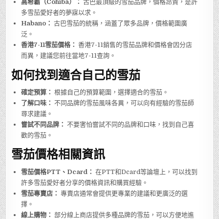
高希霸（Cohiba）：
古巴最頂級的雪茄品牌，價格昂貴，是許
多雪茄愛好者的夢寐以求。
Habano：
古巴雪茄的統稱，涵蓋了眾多品牌，價格範圍廣
泛。
香港7-11雪茄價格：
香港7-11銷售的雪茄品牌和價格會因分店
而異，建議您前往當地7-11查詢。
如何找到適合自己的雪茄
確定預算：
根據自己的預算範圍，選擇適合的雪茄。
了解口味：
不同品牌的雪茄風味各異，可以向有經驗的雪茄師
尋求建議。
嘗試不同品牌：
不要害怕嘗試不同的品牌和口味，找到自己喜
歡的雪茄。
雪茄價格相關資訊
雪茄價格PTT、Dcard：
在PTT和Dcard等論壇上，可以找到
許多雪茄愛好者分享的價格資訊和購買經驗。
雪茄專賣店：
專賣店通常會提供更專業的建議和更廣泛的選
擇。
線上購物：
部分線上商店提供多種品牌的雪茄，可以方便地進