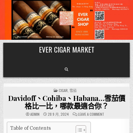
Skip
EVER CIGAR MARKET
to
content
POSTED
CIGAR
,
雪茄
IN
Davidoff、Cohiba、Habana…雪茄價
格比一比，哪款最適合你？
ON
ADMIN
28 9 月, 2024
LEAVE A COMMENT
DAVIDOFF、
COHIBA、
HABANA…
雪
Table of Contents
茄