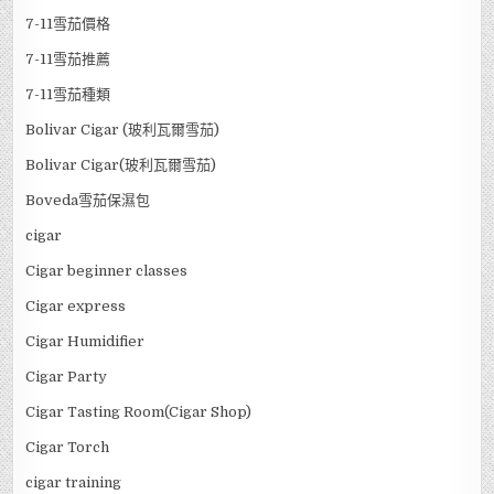
7-11雪茄價格
7-11雪茄推薦
7-11雪茄種類
Bolivar Cigar (玻利瓦爾雪茄)
Bolivar Cigar(玻利瓦爾雪茄)
Boveda雪茄保濕包
cigar
Cigar beginner classes
Cigar express
Cigar Humidifier
Cigar Party
Cigar Tasting Room(Cigar Shop)
Cigar Torch
cigar training