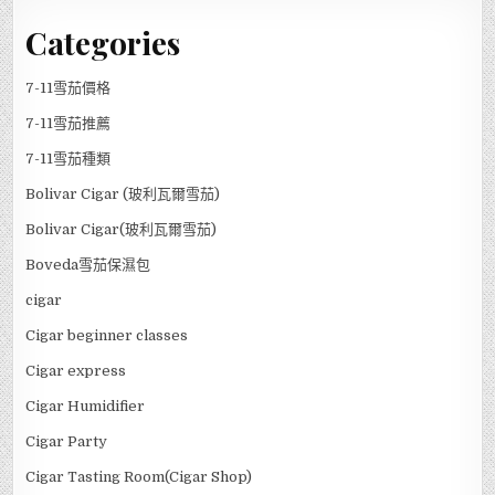
Categories
7-11雪茄價格
7-11雪茄推薦
7-11雪茄種類
Bolivar Cigar (玻利瓦爾雪茄)
Bolivar Cigar(玻利瓦爾雪茄)
Boveda雪茄保濕包
cigar
Cigar beginner classes
Cigar express
Cigar Humidifier
Cigar Party
Cigar Tasting Room(Cigar Shop)