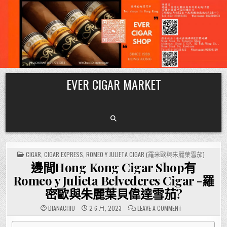
Skip
EVER CIGAR MARKET
to
content
POSTED
CIGAR
,
CIGAR EXPRESS
,
ROMEO Y JULIETA CIGAR (羅米歐與朱麗葉雪茄)
IN
邊間Hong Kong Cigar Shop有
Romeo y Julieta Belvederes Cigar -羅
密歐與朱麗葉貝偉達雪茄?
ON
DIANACHIU
2 6 月, 2023
LEAVE A COMMENT
邊
間
HONG