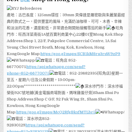
產地：古巴長度：125mm環徑：39mm 貝偉達是羅密歐與朱麗葉最經
典的款式之一，提供豐富的風味，充滿奶油咖啡、可可、木香、辛辣
和淡淡的花香。濃度較低，非常適合剛開始接觸雪茄的新手
旺角
門市：旺西洋菜南街1A號百寶利商業中心22樓01室Mong Kok Shop
Address:Shop 1, 22/F, Pakpolee Commercial Centre, 1A Sai
Yeung Choi Street South, Mong Kok, Kowloon, Hong
KongGoogle Map:
https://goo.gl/maps/SCB1kM8ru3ruW9zP9
Whatsapp/
電話：旺角店 852-
66770075
https://api.whatsapp.com/send?
phone=852+66770075
電話：852-23682335(旺角店)星期一
至五，星期六/日及公衆假期，13:00pm-
22:00pm*************************
深水埗門市：深水埗福
榮街92C號地鋪(黃金電腦商場對面，媽咪雞蛋仔旁)Sham Shui Po
Shop Address:Shop C G/F, 92 Fuk Wing St., Sham Shui Po,
Kowloon, Hong KongGoogle
Map:
https://goo.gl/maps/McQ2RfgBkxfMTLbr5
Whatsapp/
電話：深水埗店852-
92830129
https://api.whatsapp.com/send?
phone=852+92830129
電話：852 28021822(深水埗店)星期一