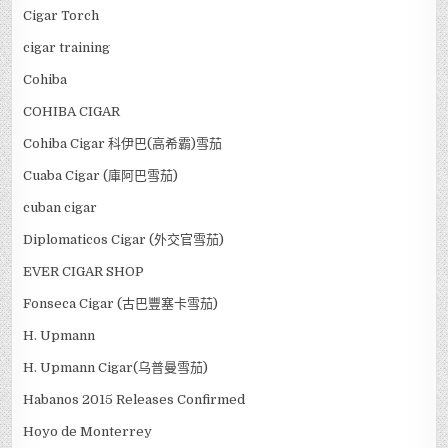
Cigar Torch
cigar training
Cohiba
COHIBA CIGAR
Cohiba Cigar 科伊巴(高希霸)雪茄
Cuaba Cigar (庫阿巴雪茄)
cuban cigar
Diplomaticos Cigar (外交官雪茄)
EVER CIGAR SHOP
Fonseca Cigar (古巴豐塞卡雪茄)
H. Upmann
H. Upmann Cigar(乌普曼雪茄)
Habanos 2015 Releases Confirmed
Hoyo de Monterrey