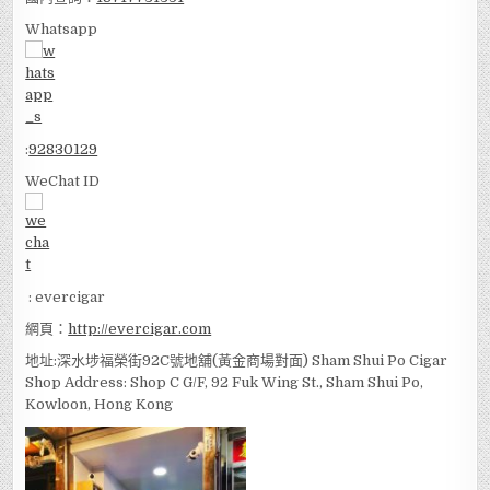
Whatsapp
:
92830129
WeChat ID
: evercigar
網頁：
http://evercigar.com
地址:深水埗福榮街92C號地舖(黃金商場對面) Sham Shui Po Cigar
Shop Address: Shop C G/F, 92 Fuk Wing St., Sham Shui Po,
Kowloon, Hong Kong