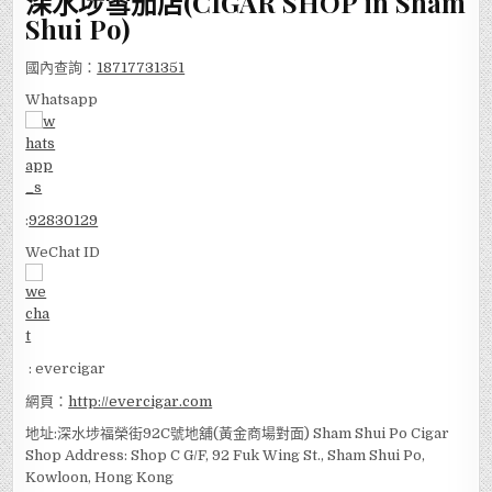
深水埗雪茄店(CIGAR SHOP in Sham
Shui Po)
國內查詢：
18717731351
Whatsapp
:
92830129
WeChat ID
: evercigar
網頁：
http://evercigar.com
地址:深水埗福榮街92C號地舖(黃金商場對面) Sham Shui Po Cigar
Shop Address: Shop C G/F, 92 Fuk Wing St., Sham Shui Po,
Kowloon, Hong Kong