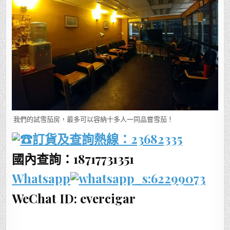
我們的試雪茄房，最多可以容納十多人一同品嘗雪茄！
訂貨及查詢熱線：
23682335
國內查詢：18717731351
Whatsapp
:62299073
WeChat ID: evercigar