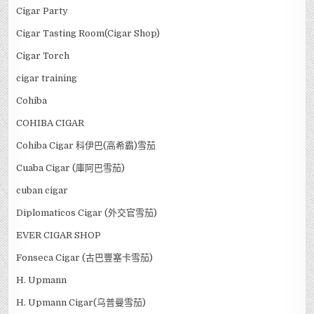
Cigar Party
Cigar Tasting Room(Cigar Shop)
Cigar Torch
cigar training
Cohiba
COHIBA CIGAR
Cohiba Cigar 科伊巴(高希霸)雪茄
Cuaba Cigar (庫阿巴雪茄)
cuban cigar
Diplomaticos Cigar (外交官雪茄)
EVER CIGAR SHOP
Fonseca Cigar (古巴豐塞卡雪茄)
H. Upmann
H. Upmann Cigar(乌普曼雪茄)