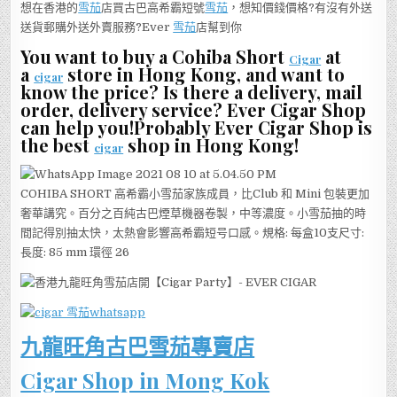
想在香港的
雪茄
店買古巴高希霸短號
雪茄
，想知價錢價格?有沒有外送
送貨郵購外送外賣服務?Ever
雪茄
店幫到你
You want to buy a Cohiba Short
at
Cigar
a
store in Hong Kong, and want to
cigar
know the price? Is there a delivery, mail
order, delivery service? Ever Cigar Shop
can help you!Probably Ever Cigar Shop is
the best
shop in Hong Kong!
cigar
COHIBA SHORT 高希霸小雪茄家族成員，比Club 和 Mini 包裝更加
奢華講究。百分之百純古巴煙草機器卷製，中等濃度。小雪茄抽的時
間記得別抽太快，太熱會影響高希霸短号口感。規格: 每盒10支尺寸:
長度: 85 mm 環徑 26
九龍旺角古巴雪茄專賣店
Cigar Shop in Mong Kok