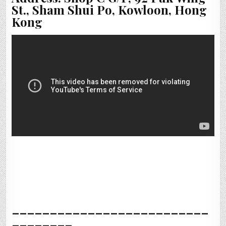
St., Sham Shui Po, Kowloon, Hong
Kong
__________________________
________