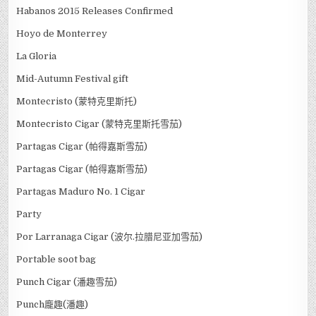
Habanos 2015 Releases Confirmed
Hoyo de Monterrey
La Gloria
Mid-Autumn Festival gift
Montecristo (蒙特克里斯托)
Montecristo Cigar (蒙特克里斯托雪茄)
Partagas Cigar (帕得嘉斯雪茄)
Partagas Cigar (帕得嘉斯雪茄)
Partagas Maduro No. 1 Cigar
Party
Por Larranaga Cigar (波尔.拉腊尼亚加雪茄)
Portable soot bag
Punch Cigar (潘趣雪茄)
Punch龐趣(潘趣)