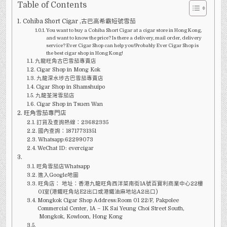
KONG
Table of Contents
CIGAR
SHOP
Cohiba Short Cigar ,古巴高希霸短號雪茄
有
COHIBA
You want to buy a Cohiba Short Cigar at a cigar store in Hong Kong,
SHORT
and want to know the price? Is there a delivery, mail order, delivery
CIGAR
service? Ever Cigar Shop can help you!Probably Ever Cigar Shop is
-
高
the best cigar shop in Hong Kong!
希
九龍旺角古巴雪茄專賣店
霸
Cigar Shop in Mong Kok
短
號
九龍深水埗古巴雪茄專賣店
雪
Cigar Shop in Shamshuipo
茄?
九龍荃灣雪茄店
Cigar Shop in Tsuen Wan
旺角雪茄專門店
訂貨及查詢熱線：23682335
國內查詢：18717731351
Whatsapp:62299073
WeChat ID: evercigar
旺角雪茄店Whatsapp
進入Google地圖
旺角店： 地址：香港九龍旺角西洋菜南街1A號百寶利商業中心22樓
01室(港鐵旺角站E2出口或港鐵油麻地站A2出口)
Mongkok Cigar Shop Address:Room 01 22/F, Pakpolee
Commercial Center, 1A – 1K Sai Yeung Choi Street South,
Mongkok, Kowloon, Hong Kong