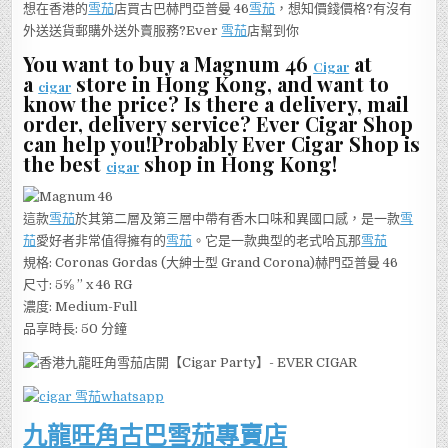
想在香港的
雪茄
店買古巴赫門亞普曼 46
雪茄
，想知價錢價格?有沒有
外送送貨郵購外送外賣服務?Ever
雪茄
店幫到你
You want to buy a Magnum 46
at
Cigar
a
store in Hong Kong, and want to
cigar
know the price? Is there a delivery, mail
order, delivery service? Ever Cigar Shop
can help you!Probably Ever Cigar Shop is
the best
shop in Hong Kong!
cigar
這款
雪茄
於其第二層及第三層中帶有香木口味和異國口感，是一款
雪
茄
愛好者非常值得擁有的
雪茄
。它是一款典型的老式哈瓦那
雪茄
規格: Coronas Gordas (大紳士型 Grand Corona)赫門亞普曼 46
尺寸: 5⅝ ” x 46 RG
濃度: Medium-Full
品享時長: 50 分鐘
九龍旺角古巴雪茄專賣店