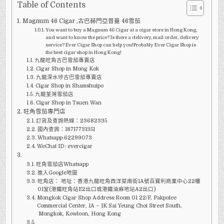
KONG
Table of Contents
CIGAR
SHOP
Magnum 46 Cigar ,古巴赫門亞普曼 46雪茄
有
MAGNUM
You want to buy a Magnum 46 Cigar at a cigar store in Hong Kong,
46
and want to know the price? Is there a delivery, mail order, delivery
CIGAR
service? Ever Cigar Shop can help you!Probably Ever Cigar Shop is
-
古
the best cigar shop in Hong Kong!
巴
九龍旺角古巴雪茄專賣店
赫
Cigar Shop in Mong Kok
門
亞
九龍深水埗古巴雪茄專賣店
普
Cigar Shop in Shamshuipo
曼
46
九龍荃灣雪茄店
雪
Cigar Shop in Tsuen Wan
茄?
旺角雪茄專門店
訂貨及查詢熱線：23682335
國內查詢：18717731351
Whatsapp:62299073
WeChat ID: evercigar
旺角雪茄店Whatsapp
進入Google地圖
旺角店： 地址：香港九龍旺角西洋菜南街1A號百寶利商業中心22樓
01室(港鐵旺角站E2出口或港鐵油麻地站A2出口)
Mongkok Cigar Shop Address:Room 01 22/F, Pakpolee
Commercial Center, 1A – 1K Sai Yeung Choi Street South,
Mongkok, Kowloon, Hong Kong