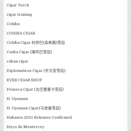
Cigar Torch
cigar training
Cohiba
COHIBA CIGAR
Cohiba Cigar 科伊巴(高希霸)雪茄
Cuaba Cigar (庫阿巴雪茄)
cuban cigar
Diplomaticos Cigar (外交官雪茄)
EVER CIGAR SHOP
Fonseca Cigar (古巴豐塞卡雪茄)
H. Upmann
H. Upmann Cigar(乌普曼雪茄)
Habanos 2015 Releases Confirmed
Hoyo de Monterrey