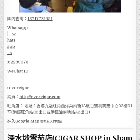
國內查詢：
18717731351
Whatsapp
:
62299073
WeChat ID
: evercigar
網頁：
http://evercigar.com
旺角店： 地址：香港九龍旺角西洋菜南街1A號百寶利商業中心22樓01
室(港鐵旺角站E2出口或港鐵油麻地站A2出口)
進入Google Map
檢視較大的地圖
深水埗雪茄店(CIGAR SHOP in Sham