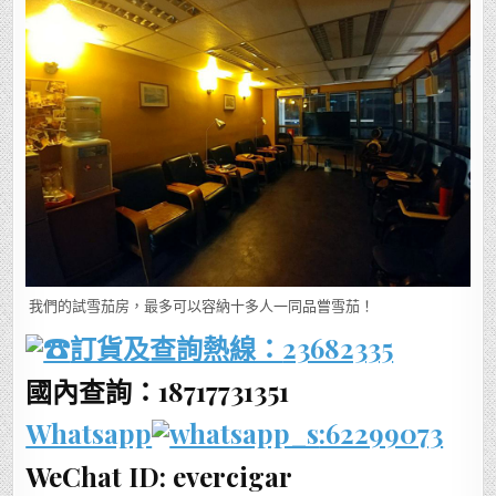
我們的試雪茄房，最多可以容納十多人一同品嘗雪茄！
訂貨及查詢熱線：
23682335
國內查詢：18717731351
Whatsapp
:62299073
WeChat ID: evercigar