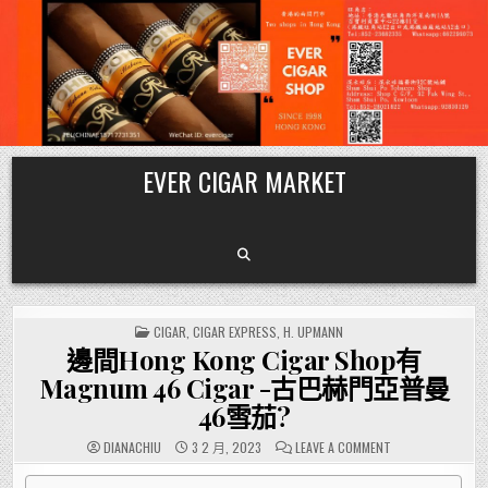
Skip
EVER CIGAR MARKET
to
content
POSTED
CIGAR
,
CIGAR EXPRESS
,
H. UPMANN
IN
邊間Hong Kong Cigar Shop有
Magnum 46 Cigar -古巴赫門亞普曼
46雪茄?
ON
DIANACHIU
3 2 月, 2023
LEAVE A COMMENT
邊
間
HONG