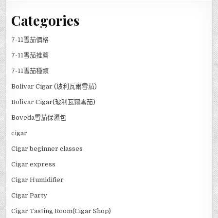
Categories
7-11雪茄價格
7-11雪茄推薦
7-11雪茄種類
Bolivar Cigar (玻利瓦爾雪茄)
Bolivar Cigar(玻利瓦爾雪茄)
Boveda雪茄保濕包
cigar
Cigar beginner classes
Cigar express
Cigar Humidifier
Cigar Party
Cigar Tasting Room(Cigar Shop)