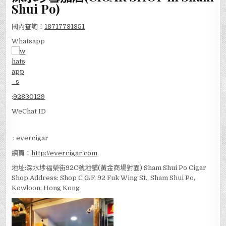
Shui Po)
國內查詢：
18717731351
Whatsapp
:
92830129
WeChat ID
: evercigar
網頁：
http://evercigar.com
地址:深水埗福榮街92C號地舖(黃金商場對面) Sham Shui Po Cigar
Shop Address: Shop C G/F, 92 Fuk Wing St., Sham Shui Po,
Kowloon, Hong Kong