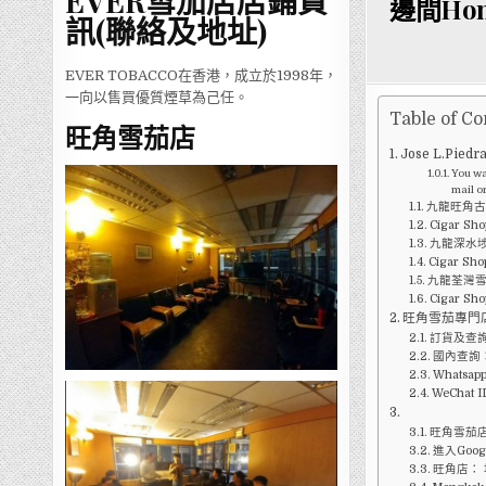
EVER雪茄店店鋪資
邊間Hong 
訊(聯絡及地址)
EVER TOBACCO在香港，成立於1998年，
一向以售買優質煙草為己任。
Table of Co
旺角雪茄店
Jose L.Pie
You wan
mail or
九龍旺角
Cigar Sho
九龍深水
Cigar Sho
九龍荃灣
Cigar Sho
旺角雪茄專門
訂貨及查詢
國內查詢：1
Whatsap
WeChat I
旺角雪茄店W
進入Goog
旺角店：