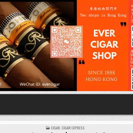
POSTED
CIGAR
,
CIGAR EXPRESS
IN