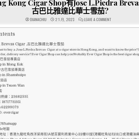
Kong Cigar Shop有Jose L.Piedra Brevas
古巴比雅達比華士雪茄?
ON
DIANACHIU
2 1 月, 2023
LEAVE A COMMENT
邊
間
HONG
KONG
ntents
CIGAR
SHOP
dra Brevas Cigar ,古巴比雅達比華士雪茄
有
JOSE
t to buy a Jose L.Piedra Brevas Cigar at a cigar store in Hong Kong, and want to know the price? Is
L.PIEDRA
der, delivery service? Ever Cigar Shop can help you!Probably Ever Cigar Shop is the best cigar sh
BREVAS
古巴雪茄專賣店
CIGAR
-
p in Mong Kok
古
埗古巴雪茄專賣店
巴
比
p in Shamshuipo
雅
雪茄店
達
比
p in Tsuen Wan
華
店
士
雪
熱線：23682335
茄?
8717731351
p:62299073
D: evercigar
hatsapp
le地圖
 地址：香港九龍旺角西洋菜南街1A號百寶利商業中心22樓01室(港鐵旺角站E2出口或港鐵油麻