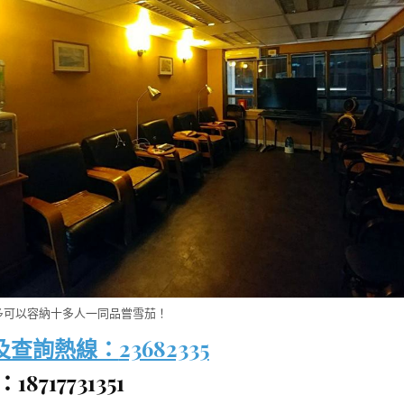
多可以容納十多人一同品嘗雪茄！
及查詢熱線：
23682335
8717731351