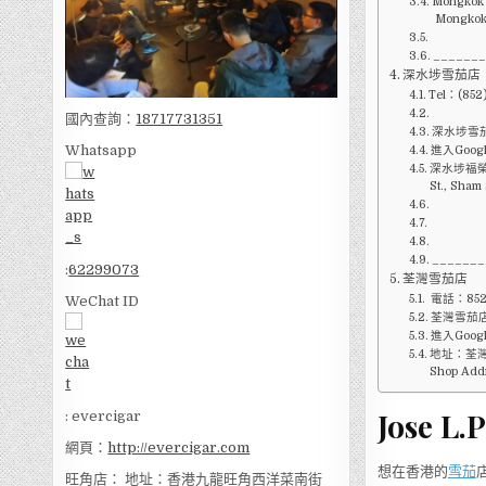
Mongkok C
Mongkok
______
深水埗雪茄店
Tel：(852
國內查詢：
18717731351
深水埗雪茄
Whatsapp
進入Goog
深水埗福榮街9
St., Sham
_______
:
62299073
荃灣雪茄店
電話：852-
WeChat ID
荃灣雪茄店W
進入Goog
地址：荃灣
Shop Addr
Jose L.
: evercigar
網頁：
http://evercigar.com
想在香港的
雪茄
旺角店： 地址：香港九龍旺角西洋菜南街