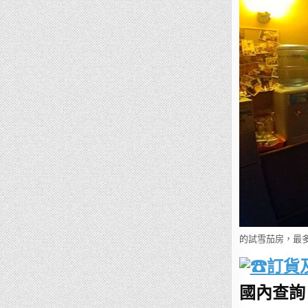
的試雪茄房，最
訂貨
國內查詢：1