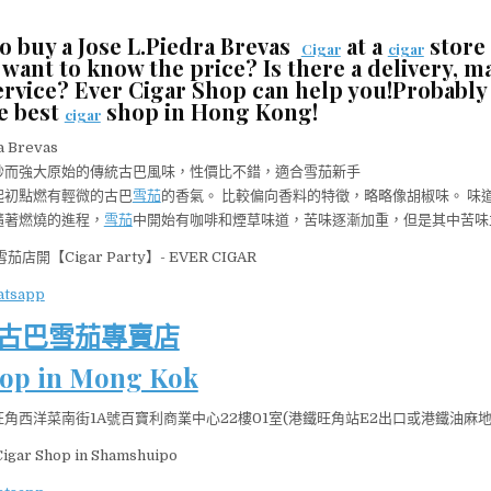
o buy a Jose L.Piedra Brevas
at a
store
Cigar
cigar
want to know the price? Is there a delivery, ma
ervice? Ever Cigar Shop can help you!Probably
e best
shop in Hong Kong!
cigar
妙而強大原始的傳統古巴風味，性價比不錯，適合雪茄新手
起初點燃有輕微的古巴
雪茄
的香氣。 比較偏向香料的特徵，略略像胡椒味。 味
隨著燃燒的進程，
雪茄
中開始有咖啡和煙草味道，苦味逐漸加重，但是其中苦味
古巴雪茄專賣店
hop in Mong Kok
角西洋菜南街1A號百寶利商業中心22樓01室(港鐵旺角站E2出口或港鐵油麻地