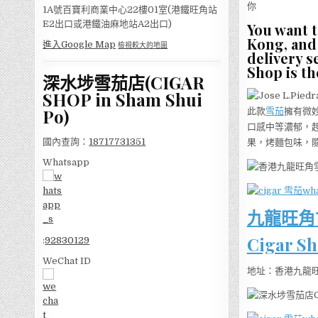
你
1A號百寶利商業中心22樓01室(港鐵旺角站
E2出口或港鐵油麻地站A2出口)
You want t
Kong, and 
進入Google Map
檢視較大的地圖
delivery s
Shop is th
深水埗雪茄店(CIGAR
SHOP in Sham Shui
Po)
此款
雪茄
擁有微
口感中等濃郁，
國內查詢：
18717731351
果，烤麵包味，
Whatsapp
九龍旺角
Cigar S
:
92830129
WeChat ID
地址：香港九龍旺