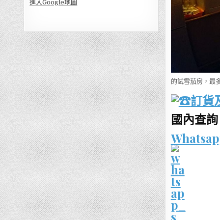
進入Go
ogle地圖
的試雪茄房，最
訂貨
國內查詢：1
Whatsap