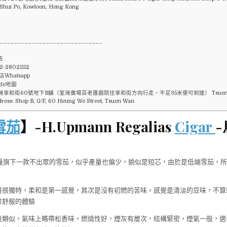
 Shui Po, Kowloon, Hong Kong
_____________________________
店
-28021112
Whatsapp
gle地圖
享和街60號地下B舖（荃灣廣場百老匯戲院往享和街方向行走，不足35米便可到達） Tsuen Wa
ress: Shop B, G/F, 60 Heung Wo Street, Tsuen Wan
雪茄
】-H.Upmann Regalias
Cigar
是烏普曼旗下一款不出眾的雪茄，似乎產量也偏少，貌似是短芯，由於是低端雪茄，
道很獨特，柔和是第一感覺，其次是沒有初燃的苦味，感覺是清淡的豆味，不算
常舒服的體驗
段類似，氣味上略帶松香味，燃燒性好，煙灰有層次，結構緊密，煙氣一般，適