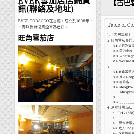
EVER雪茄店店鋪資
【古巴雪茄
訊(聯絡及地址)
EVER TOBACCO在香港，成立於1998年，
Table of Co
一向以售買優質煙草為己任。
【古巴雪茄】-H.
旺角雪茄店
旺角雪茄專門
訂貨及查詢
國內查詢：1
Whatsap
WeChat I
旺角雪茄店W
進入Goog
旺角店：
Mongkok C
Mongkok
______
深水埗雪茄店
Tel：(852
深水埗雪茄
進入Goog
深水埗福榮街9