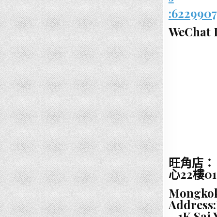
:6229907
WeChat I
旺角店：
心22樓0
Mongkok
Address:
– 1K Sai