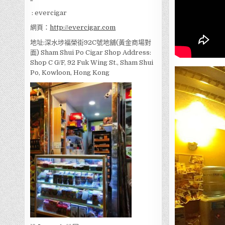
: evercigar
網頁：
http://evercigar.com
地址:深水埗福榮街92C號地舖(黃金商場對
面) Sham Shui Po Cigar Shop Address:
Shop C G/F, 92 Fuk Wing St., Sham Shui
Po, Kowloon, Hong Kong