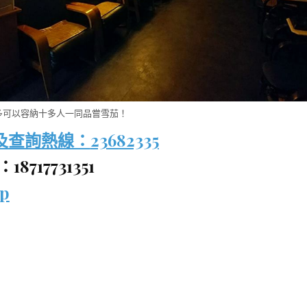
多可以容納十多人一同品嘗雪茄！
及查詢熱線：
23682335
8717731351
p