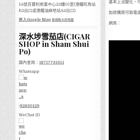
基本上沒變化，
1A號百寶利商業中心22樓01室(港鐵旺角站
E2出口或港鐵油麻地站A2出口)
如欲購買可致電或Wh
進入Google Map
檢視較大的地圖
網頁：
深水埗雪茄店(CIGAR
SHOP in Sham Shui
Po)
國內查詢：
18717731351
Whatsapp
:
92830129
WeChat ID