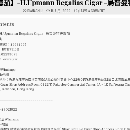
】-H.Upmann Regalias Cigar -烏
ON
DIANACHIU
16 7 月, 2022
LEAVE A COMMENT
【古
巴
雪
茄】-
ntents
H.UPMANN
REGALIAS
Upmann Regalias Cigar -烏普曼特許雪茄
CIGAR
-
店
烏
普
熱線：23682335
曼
8717731351
特
p:62299073
許
雪
D: evercigar
茄
hatsapp
le地圖
 地址：香港九龍旺角西洋菜南街1A號百寶利商業中心22樓01室(港鐵旺角站E2出口或港鐵油麻
igar Shop Address:Room 01 22/F, Pakpolee Commercial Center, 1A – 1K Sai Yeung Choi
, Kowloon, Hong Kong
___________________________
)-28021822
店Whatsapp
le地圖
2C號地舖(黃金商場對面,媽咪雞蛋仔旁) Sham Shui Po Cigar Shop Address: Shop C G/F,