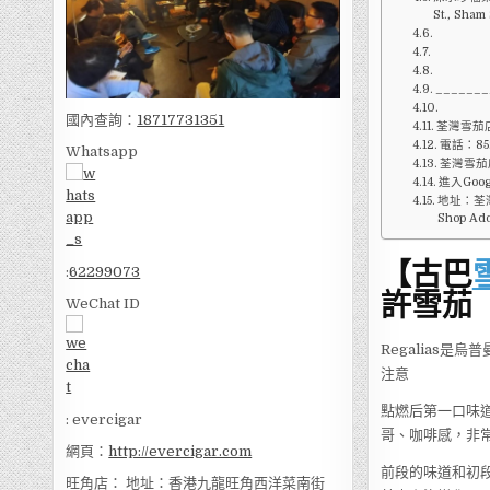
St., Sham
_______
國內查詢：
18717731351
荃灣雪茄
電話：852
Whatsapp
荃灣雪茄店
進入Goo
地址：荃灣
Shop Add
【古巴
:
62299073
許雪茄
WeChat ID
Regalias
注意
點燃后第一口味
: evercigar
哥、咖啡感，非
網頁：
http://evercigar.com
前段的味道和初
旺角店： 地址：香港九龍旺角西洋菜南街