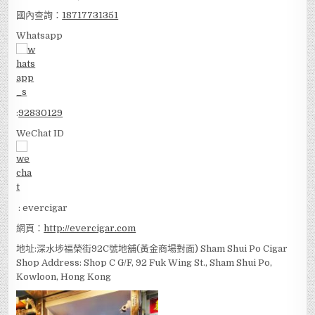
國內查詢：
18717731351
Whatsapp
:
92830129
WeChat ID
: evercigar
網頁：
http://evercigar.com
地址:深水埗福榮街92C號地舖(黃金商場對面) Sham Shui Po Cigar
Shop Address: Shop C G/F, 92 Fuk Wing St., Sham Shui Po,
Kowloon, Hong Kong