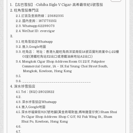
SIGLO
【古巴雪茄】-Cohiba Siglo V Cigar-高希霸世紀5號雪茄
V
CIGAR-
旺角雪茄專門店
高
希
訂貨及查詢熱線：23682335
霸
國內查詢：18717731351
世
Whatsapp:62299073
紀
5
WeChat ID: evercigar
號
雪
茄
旺角雪茄店Whatsapp
進入Google地圖
旺角店： 地址：香港九龍旺角西洋菜南街1A號百寶利商業中心22樓
01室(港鐵旺角站E2出口或港鐵油麻地站A2出口)
Mongkok Cigar Shop Address:Room 01 22/F, Pakpolee
Commercial Center, 1A – 1K Sai Yeung Choi Street South,
Mongkok, Kowloon, Hong Kong
_________________________________
深水埗雪茄店
Tel：(852)-28021822
深水埗雪茄店Whatsapp
進入Google地圖
深水埗福榮街92C號地舖(黃金商場對面,媽咪雞蛋仔旁) Sham Shui
Po Cigar Shop Address: Shop C G/F, 92 Fuk Wing St., Sham
Shui Po, Kowloon, Hong Kong