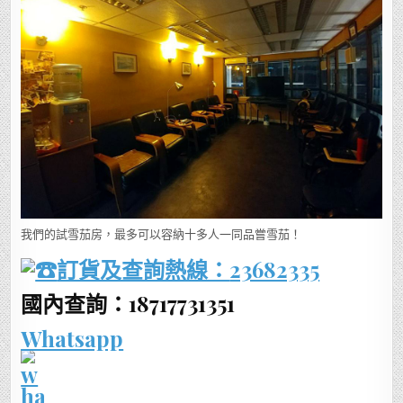
我們的試雪茄房，最多可以容納十多人一同品嘗雪茄！
訂貨及查詢熱線：
23682335
國內查詢：18717731351
Whatsapp