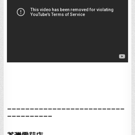
__________________________
__________