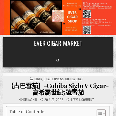
Skip
EVER CIGAR MARKET
to
content
POSTED
CIGAR
,
CIGAR EXPRESS
,
COHIBA CIGAR
IN
【古巴雪茄】-Cohiba Siglo V Cigar-
高希霸世紀5號雪茄
ON
DIANACHIU
20 4 月, 2022
LEAVE A COMMENT
【古
巴
雪
茄】-
Table of Contents
COHIBA