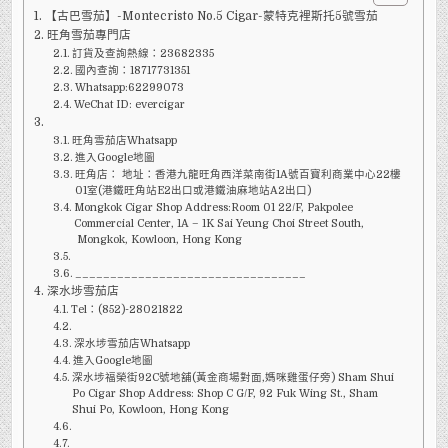
NO.5
【古巴雪茄】-Montecristo No.5 Cigar-蒙特克裡斯托5號雪茄
CIGAR-
蒙
旺角雪茄專門店
特
克
訂貨及查詢熱線：23682335
裡
國內查詢：18717731351
斯
Whatsapp:62299073
托
5
WeChat ID: evercigar
號
雪
茄
旺角雪茄店Whatsapp
進入Google地圖
旺角店： 地址：香港九龍旺角西洋菜南街1A號百寶利商業中心22樓
01室(港鐵旺角站E2出口或港鐵油麻地站A2出口)
Mongkok Cigar Shop Address:Room 01 22/F, Pakpolee
Commercial Center, 1A – 1K Sai Yeung Choi Street South,
Mongkok, Kowloon, Hong Kong
_________________________________
深水埗雪茄店
Tel：(852)-28021822
深水埗雪茄店Whatsapp
進入Google地圖
深水埗福榮街92C號地舖(黃金商場對面,媽咪雞蛋仔旁) Sham Shui
Po Cigar Shop Address: Shop C G/F, 92 Fuk Wing St., Sham
Shui Po, Kowloon, Hong Kong