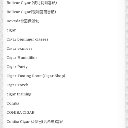
Bolivar Cigar (玻利瓦爾雪茄)
Bolivar Cigar(玻利瓦爾雪茄)
Boveda雪茄保濕包
cigar
Cigar beginner classes
Cigar express
Cigar Humidifier
Cigar Party
Cigar Tasting Room(Cigar Shop)
Cigar Torch
cigar training
Cohiba
COHIBA CIGAR
Cohiba Cigar 科伊巴(高希霸)雪茄