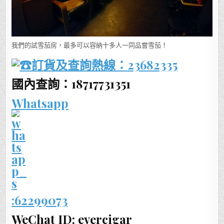
我們的試雪茄房，最多可以容納十多人一同品嘗雪茄！
訂貨及查詢熱線：
23682335
國內查詢：18717731351
Whatsapp
:62299073
WeChat ID: evercigar