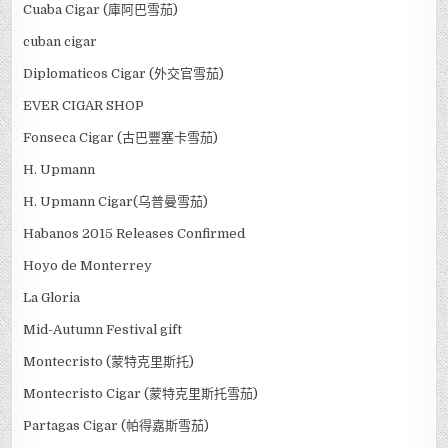
Cuaba Cigar (庫阿巴雪茄)
cuban cigar
Diplomaticos Cigar (外交官雪茄)
EVER CIGAR SHOP
Fonseca Cigar (古巴豐塞卡雪茄)
H. Upmann
H. Upmann Cigar(乌普曼雪茄)
Habanos 2015 Releases Confirmed
Hoyo de Monterrey
La Gloria
Mid-Autumn Festival gift
Montecristo (蒙特克里斯托)
Montecristo Cigar (蒙特克里斯托雪茄)
Partagas Cigar (帕得嘉斯雪茄)