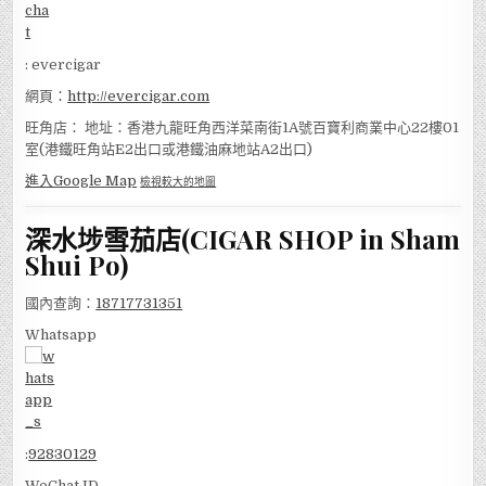
: evercigar
網頁：
http://evercigar.com
旺角店： 地址：香港九龍旺角西洋菜南街1A號百寶利商業中心22樓01
室(港鐵旺角站E2出口或港鐵油麻地站A2出口)
進入Google Map
檢視較大的地圖
深水埗雪茄店(CIGAR SHOP in Sham
Shui Po)
國內查詢：
18717731351
Whatsapp
:
92830129
WeChat ID