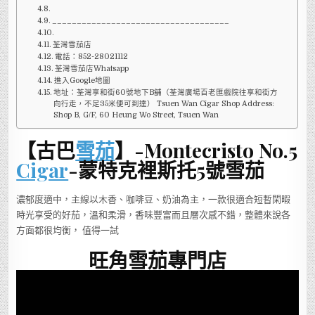
____________________________________
荃灣雪茄店
電話：852-28021112
荃灣雪茄店Whatsapp
進入Google地圖
地址：荃灣享和街60號地下B舖（荃灣廣場百老匯戲院往享和街方
向行走，不足35米便可到達） Tsuen Wan Cigar Shop Address:
Shop B, G/F, 60 Heung Wo Street, Tsuen Wan
【古巴
雪茄
】-Montecristo No.5
Cigar
-蒙特克裡斯托5號雪茄
濃郁度適中，主線以木香、咖啡豆、奶油為主，一款很適合短暫閑暇
時光享受的好茄，溫和柔滑，香味豐富而且層次感不錯，整體來說各
方面都很均衡， 值得一試
旺角雪茄專門店