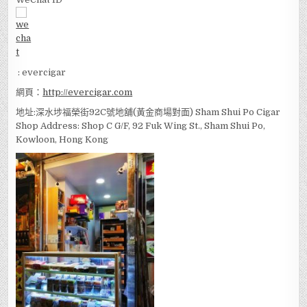
: evercigar
網頁：
http://evercigar.com
地址:深水埗福榮街92C號地舖(黃金商場對面) Sham Shui Po Cigar
Shop Address: Shop C G/F, 92 Fuk Wing St., Sham Shui Po,
Kowloon, Hong Kong