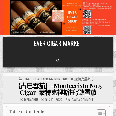
Skip
EVER CIGAR MARKET
to
content
POSTED
CIGAR
,
CIGAR EXPRESS
,
MONTECRISTO (蒙特克里斯托)
IN
【古巴雪茄】-Montecristo No.5
Cigar-蒙特克裡斯托5號雪茄
ON
DIANACHIU
19 3 月, 2022
LEAVE A COMMENT
【古
巴
雪
茄】-
Table of Contents
MONTECRISTO