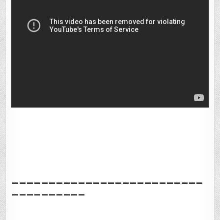
__________________________
__________