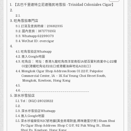
特
【古巴千里達特立尼達殖民地雪茄 -Trinidad Coloniales Cigar】
立
尼
達
殖
民
旺角雪茄專門店
地
雪
訂貨及查詢熱線：23682335
茄
國內查詢：18717731351
-
Whatsapp:62299073
TRINIDAD
COLONIALES
WeChat ID: evercigar
CIGAR】
旺角雪茄店Whatsapp
進入Google地圖
旺角店： 地址：香港九龍旺角西洋菜南街1A號百寶利商業中心22樓
01室(港鐵旺角站E2出口或港鐵油麻地站A2出口)
Mongkok Cigar Shop Address:Room 01 22/F, Pakpolee
Commercial Center, 1A – 1K Sai Yeung Choi Street South,
Mongkok, Kowloon, Hong Kong
_________________________________
深水埗雪茄店
Tel：(852)-28021822
深水埗雪茄店Whatsapp
進入Google地圖
深水埗福榮街92C號地舖(黃金商場對面,媽咪雞蛋仔旁) Sham Shui
Po Cigar Shop Address: Shop C G/F, 92 Fuk Wing St., Sham
Shui Po, Kowloon, Hong Kong