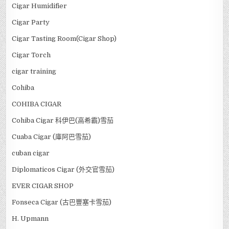
Cigar Humidifier
Cigar Party
Cigar Tasting Room(Cigar Shop)
Cigar Torch
cigar training
Cohiba
COHIBA CIGAR
Cohiba Cigar 科伊巴(高希霸)雪茄
Cuaba Cigar (庫阿巴雪茄)
cuban cigar
Diplomaticos Cigar (外交官雪茄)
EVER CIGAR SHOP
Fonseca Cigar (古巴豐塞卡雪茄)
H. Upmann