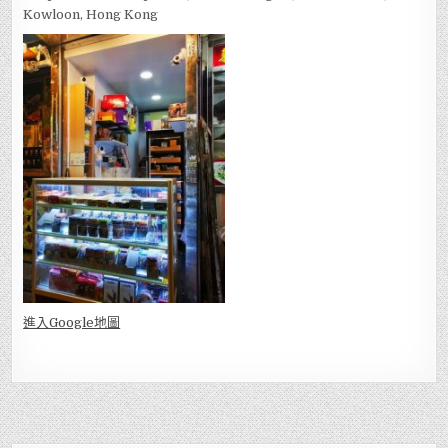
Kowloon, Hong Kong
進入Go
ogle地圖