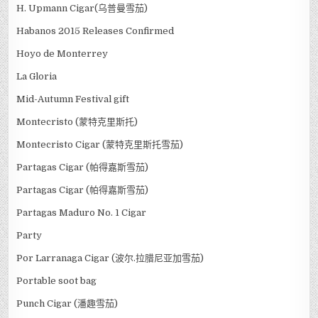
H. Upmann Cigar(乌普曼雪茄)
Habanos 2015 Releases Confirmed
Hoyo de Monterrey
La Gloria
Mid-Autumn Festival gift
Montecristo (蒙特克里斯托)
Montecristo Cigar (蒙特克里斯托雪茄)
Partagas Cigar (帕得嘉斯雪茄)
Partagas Cigar (帕得嘉斯雪茄)
Partagas Maduro No. 1 Cigar
Party
Por Larranaga Cigar (波尔.拉腊尼亚加雪茄)
Portable soot bag
Punch Cigar (潘趣雪茄)