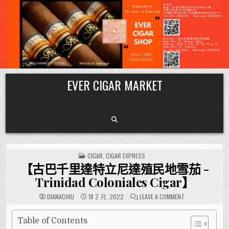
Skip
EVER CIGAR MARKET
to
content
POSTED
CIGAR
,
CIGAR EXPRESS
IN
【古巴千里達特立尼達殖民地雪茄 -
Trinidad Coloniales Cigar】
ON
DIANACHIU
18 2 月, 2022
LEAVE A COMMENT
【古
巴
千
里
Table of Contents
達