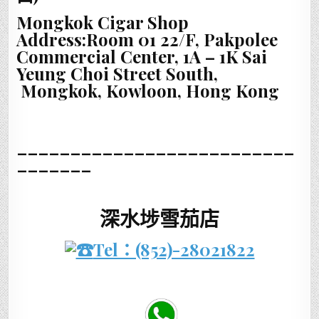
Mongkok Cigar Shop
Address:Room 01 22/F, Pakpolee
Commercial Center, 1A – 1K Sai
Yeung Choi Street South,
Mongkok, Kowloon, Hong Kong
__________________________
_______
深水埗雪茄店
Tel：(852)-28021822