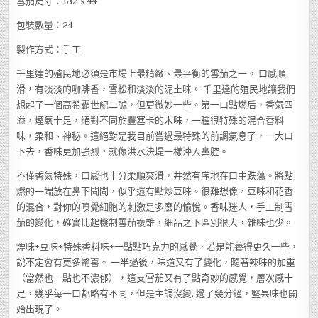
雪茄尺寸：132 x 44
包裝數量：24
製作方式：手工
千里達的殖民地必須是市場上最精緻、最平衡的雪茄之一。 口感順
滑，有淡淡的咖啡香，雪松和淡淡的泥土味。 千里達的殖民地讓我們
想起了一個高希霸世紀二號，但更微妙一些。第一口點燃后，香氣四
溢，煙氣十足，絕對不同於豐塞卡的木味，一種很特殊的混合香料
味，柔和、神秘。這絕對是我目前嘗過最特殊的前調氣息了，一大口
下去，香味更加強烈，就像洪水決堤一樣沖入鼻腔。
不僅香氣特殊，口感也十分柔順爽滑，井然有序地在口中跌蕩。將點
燃的一端放在鼻下聞聞，似乎還有點炒豆味。很難想像，豆味和花香
的混合，對你的嗅覺細胞的刺激是多麼的愉悅。香味迷人，手工制雪
茄的變化，確實比起機制雪茄複雜，細品之下區別很大，雜味也少。
煙味+豆味+特殊香料味+一點點巧克力的感覺，若是能養得更久一些，
說不定會有更多驚喜。 一半過後，味道又有了變化，隨著辣味的加重
（當然也一點也不濃郁），這支雪茄又有了點奇妙的感覺，層次感十
足，幾乎每一口都略有不同，但是主調沒變. 過了幾分鐘，堅果味也開
始出現了。