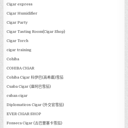
Cigar express
Cigar Humidifier
Cigar Party
Cigar Tasting Room(Cigar Shop)
Cigar Torch
cigar training
Cohiba
COHIBA CIGAR
Cohiba Cigar 科伊巴(高希霸)雪茄
Cuaba Cigar (庫阿巴雪茄)
cuban cigar
Diplomaticos Cigar (外交官雪茄)
EVER CIGAR SHOP
Fonseca Cigar (古巴豐塞卡雪茄)