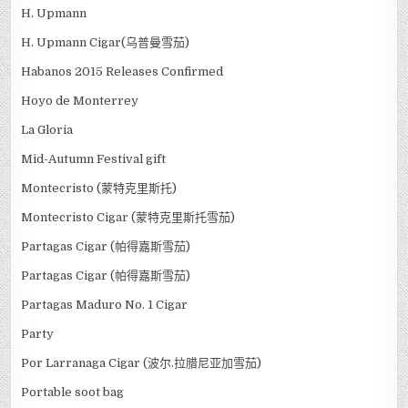
H. Upmann
H. Upmann Cigar(乌普曼雪茄)
Habanos 2015 Releases Confirmed
Hoyo de Monterrey
La Gloria
Mid-Autumn Festival gift
Montecristo (蒙特克里斯托)
Montecristo Cigar (蒙特克里斯托雪茄)
Partagas Cigar (帕得嘉斯雪茄)
Partagas Cigar (帕得嘉斯雪茄)
Partagas Maduro No. 1 Cigar
Party
Por Larranaga Cigar (波尔.拉腊尼亚加雪茄)
Portable soot bag