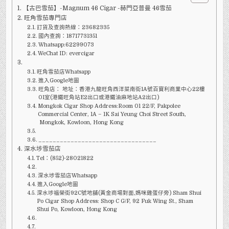
46
【古巴雪茄】-Magnum 46 Cigar -赫門亞普曼 46雪茄
-
赫
旺角雪茄專門店
門
亞
訂貨及查詢熱線：23682335
普
國內查詢：18717731351
曼
Whatsapp:62299073
46
WeChat ID: evercigar
旺角雪茄店Whatsapp
進入Google地圖
旺角店： 地址：香港九龍旺角西洋菜南街1A號百寶利商業中心22樓
01室(港鐵旺角站E2出口或港鐵油麻地站A2出口)
Mongkok Cigar Shop Address:Room 01 22/F, Pakpolee
Commercial Center, 1A – 1K Sai Yeung Choi Street South,
Mongkok, Kowloon, Hong Kong
_________________________________
深水埗雪茄店
Tel：(852)-28021822
深水埗雪茄店Whatsapp
進入Google地圖
深水埗福榮街92C號地舖(黃金商場對面,媽咪雞蛋仔旁) Sham Shui
Po Cigar Shop Address: Shop C G/F, 92 Fuk Wing St., Sham
Shui Po, Kowloon, Hong Kong