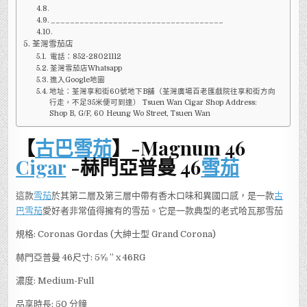
____________________________________
荃灣雪茄店
電話：852-28021112
荃灣雪茄店Whatsapp
進入Google地圖
地址：荃灣享和街60號地下B舖（荃灣廣場百老匯戲院往享和街方向
行走，不足35米便可到達） Tsuen Wan Cigar Shop Address:
Shop B, G/F, 60 Heung Wo Street, Tsuen Wan
【
古巴雪茄
】-Magnum 46
Cigar
-赫門亞普曼 46
雪茄
這款
雪茄
於其第二層及第三層中帶有香木口味和異國口感，是一款
古
巴雪茄
愛好者非常值得擁有的雪茄。它是一款典型的老式哈瓦那雪茄
規格: Coronas Gordas (大紳士型 Grand Corona)
赫門亞普曼 46尺寸: 5⅝ ” x 46RG
濃度: Medium-Full
品享時長: 50 分鐘