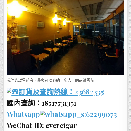
我們的試雪茄房，最多可以容納十多人一同品嘗雪茄！
訂貨及查詢熱線：
23682335
國內查詢：18717731351
Whatsapp
:62299073
WeChat ID: evercigar