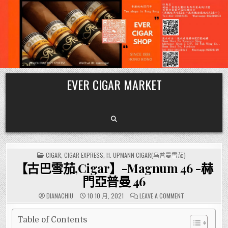
Skip
EVER CIGAR MARKET
to
content
POSTED
CIGAR
,
CIGAR EXPRESS
,
H. UPMANN CIGAR(乌普曼雪茄)
IN
【古巴雪茄,Cigar】-Magnum 46 -赫
門亞普曼 46
ON
DIANACHIU
10 10 月, 2021
LEAVE A COMMENT
【古
巴
雪
茄,CIGAR】-
Table of Contents
MAGNUM