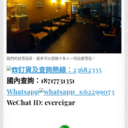
我們的試雪茄房，最多可以容納十多人一同品嘗雪茄！
訂貨及查詢熱線：
23682335
國內查詢：18717731351
Whatsapp
:62299073
WeChat ID: evercigar