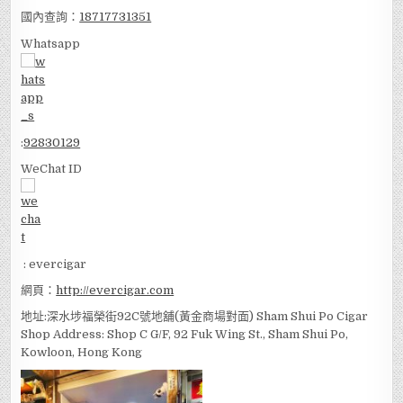
國內查詢：
18717731351
Whatsapp
:
92830129
WeChat ID
: evercigar
網頁：
http://evercigar.com
地址:深水埗福榮街92C號地舖(黃金商場對面) Sham Shui Po Cigar
Shop Address: Shop C G/F, 92 Fuk Wing St., Sham Shui Po,
Kowloon, Hong Kong