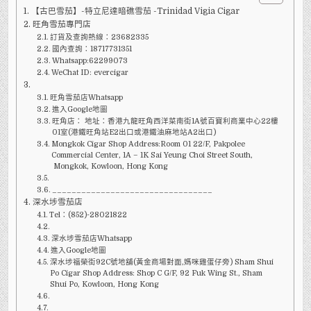
立
【古巴雪茄】-特立尼達暗礁雪茄 -Trinidad Vigia Cigar
尼
達
旺角雪茄專門店
VIGIA
-
訂貨及查詢熱線：23682335
TRINIDAD
國內查詢：18717731351
VIGIA
Whatsapp:62299073
WeChat ID: evercigar
旺角雪茄店Whatsapp
進入Google地圖
旺角店： 地址：香港九龍旺角西洋菜南街1A號百寶利商業中心22樓
01室(港鐵旺角站E2出口或港鐵油麻地站A2出口)
Mongkok Cigar Shop Address:Room 01 22/F, Pakpolee
Commercial Center, 1A – 1K Sai Yeung Choi Street South,
Mongkok, Kowloon, Hong Kong
_________________________________
深水埗雪茄店
Tel：(852)-28021822
深水埗雪茄店Whatsapp
進入Google地圖
深水埗福榮街92C號地舖(黃金商場對面,媽咪雞蛋仔旁) Sham Shui
Po Cigar Shop Address: Shop C G/F, 92 Fuk Wing St., Sham
Shui Po, Kowloon, Hong Kong