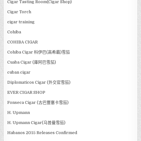
Cigar Tasting Room(Cigar Shop)
Cigar Torch
cigar training
Cohiba
COHIBA CIGAR
Cohiba Cigar 科伊巴(高希霸)雪茄
Cuaba Cigar (庫阿巴雪茄)
cuban cigar
Diplomaticos Cigar (外交官雪茄)
EVER CIGAR SHOP
Fonseca Cigar (古巴豐塞卡雪茄)
H. Upmann
H. Upmann Cigar(乌普曼雪茄)
Habanos 2015 Releases Confirmed