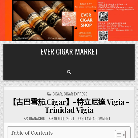
Skip
EVER CIGAR MARKET
to
content
POSTED
CIGAR
,
CIGAR EXPRESS
IN
【古巴雪茄,Cigar】-特立尼達 Vigia -
Trinidad Vigia
ON
DIANACHIU
19 9 月, 2021
LEAVE A COMMENT
【古
巴
雪
茄,CIGAR】-
Table of Contents
特