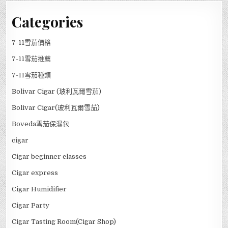
Categories
7-11雪茄價格
7-11雪茄推薦
7-11雪茄種類
Bolivar Cigar (玻利瓦爾雪茄)
Bolivar Cigar(玻利瓦爾雪茄)
Boveda雪茄保濕包
cigar
Cigar beginner classes
Cigar express
Cigar Humidifier
Cigar Party
Cigar Tasting Room(Cigar Shop)