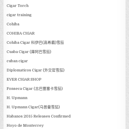
Cigar Torch
cigar training
Cohiba
COHIBA CIGAR
Cohiba Cigar 科伊巴(高希霸)雪茄
Cuaba Cigar (庫阿巴雪茄)
cuban cigar
Diplomaticos Cigar (外交官雪茄)
EVER CIGAR SHOP
Fonseca Cigar (古巴豐塞卡雪茄)
H. Upmann
H. Upmann Cigar(乌普曼雪茄)
Habanos 2015 Releases Confirmed
Hoyo de Monterrey