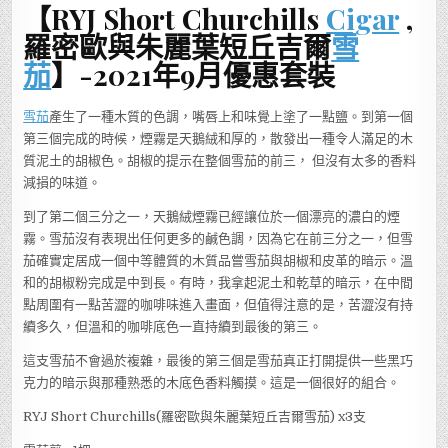
【RYJ Short Churchills
Cigar
,
羅
密
歐
羅密歐與朱麗葉短丘吉爾
雪
與
朱
茄
】-2021年9月優惠套裝
麗
葉
短
丘
雪茄
產生了一種木質的色調，嘴唇上和味覺上塗了一點鹽。到第一個
吉
爾
第三個完成的時候，煙霧是天鵝絨和厚的，散發出一種令人滿足的木
雪
茄】-2021
質泥土的胡椒色。胡椒的提示在整個雪茄的前三， 但沒有太多的香料
年
9
減損的味道。
月
優
惠
到了第二個三分之一，天鵝絨煙霧已經讓位於一個漂亮的濃白的煙
套
裝
霧。雪茄沒有表現出任何更多的鹹色調，因為它在前三分之一，但雪
茄確實定居成一個中等體質的木質品嘗雪茄與胡椒和皮革的暗示。溫
和的胡椒粉完成是中到長。有時，我拿起泥土和乾草的暗示，在中間
點周圍有一點苦澀的咖啡味進入畫面，但值得注意的是，苦澀沒有持
續多久，但溫和的咖啡底色一直持續到最後的第三。
這支雪茄不會過於複雜，最後的第三個是雪茄真正打開提供一些黑巧
克力的暗示與那種熟悉的木底色香料觸摸。這是一個很好的組合。
RYJ Short Churchills(羅密歐與朱麗葉短丘吉爾雪茄) x3支