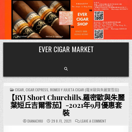
Skip
EVER CIGAR MARKET
to
content
POSTED
CIGAR
,
CIGAR EXPRESS
,
ROMEO Y JULIETA CIGAR (羅米歐與朱麗葉雪茄)
IN
【RYJ Short Churchills,羅密歐與朱麗
葉短丘吉爾雪茄】-2021年9月優惠套
裝
ON
DIANACHIU
29 8 月, 2021
LEAVE A COMMENT
【RYJ
SHORT
CHURCHILLS,