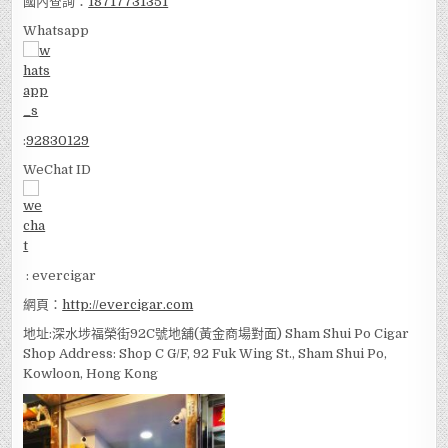
國內查詢：
18717731351
Whatsapp
:
92830129
WeChat ID
: evercigar
網頁：
http://evercigar.com
地址:深水埗福榮街92C號地舖(黃金商場對面) Sham Shui Po Cigar
Shop Address: Shop C G/F, 92 Fuk Wing St., Sham Shui Po,
Kowloon, Hong Kong