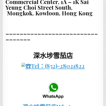
Commercial Center, 1A – 1K Sai
Yeung Choi Street South,
Mongkok, Kowloon, Hong Kong
__________________________
_______
深水埗雪茄店
Tel：(852)-28021822