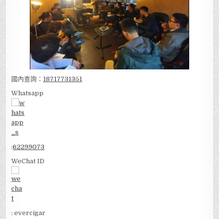
國內查詢：
18717731351
Whatsapp
:
62299073
WeChat ID
: evercigar