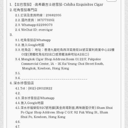
希
【古巴雪茄】-高希霸吉士途雪茄-Cohiba Exquisitos Cigar
霸
吉
旺角雪茄專門店
士
途
訂貨及查詢熱線：23682335
雪
國內查詢：18717731351
茄-
Whatsapp:62299073
COHIBA
EXQUISITOS
WeChat ID: evercigar
旺角雪茄店Whatsapp
進入Google地圖
旺角店： 地址：香港九龍旺角西洋菜南街1A號百寶利商業中心22樓
01室(港鐵旺角站E2出口或港鐵油麻地站A2出口)
Mongkok Cigar Shop Address:Room 01 22/F, Pakpolee
Commercial Center, 1A – 1K Sai Yeung Choi Street South,
Mongkok, Kowloon, Hong Kong
_________________________________
深水埗雪茄店
Tel：(852)-28021822
深水埗雪茄店Whatsapp
進入Google地圖
深水埗福榮街92C號地舖(黃金商場對面,媽咪雞蛋仔旁) Sham Shui
Po Cigar Shop Address: Shop C G/F, 92 Fuk Wing St., Sham
Shui Po, Kowloon, Hong Kong