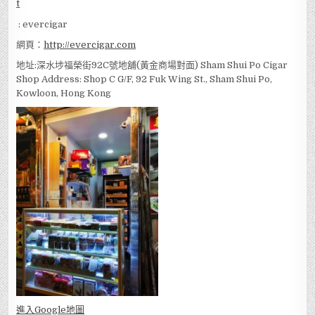
: evercigar
網頁：
http://evercigar.com
地址:深水埗福榮街92C號地舖(黃金商場對面) Sham Shui Po Cigar
Shop Address: Shop C G/F, 92 Fuk Wing St., Sham Shui Po,
Kowloon, Hong Kong
進入Go
ogle地圖