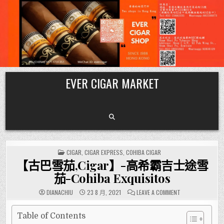
Skip
EVER CIGAR MARKET
to
content
POSTED
CIGAR
,
CIGAR EXPRESS
,
COHIBA CIGAR
IN
【古巴雪茄,Cigar】-高希霸吉士途雪
茄-Cohiba Exquisitos
ON
DIANACHIU
23 8 月, 2021
LEAVE A COMMENT
【古
巴
雪
茄,CIGAR】-
Table of Contents
高