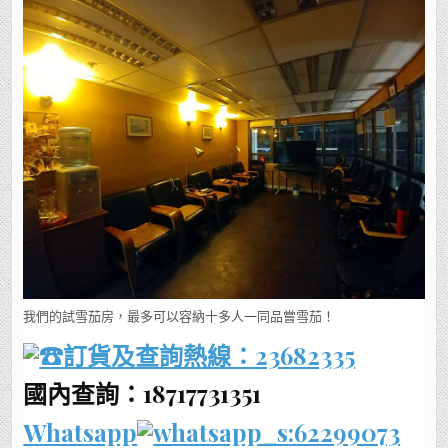
我們的試雪茄房，最多可以容納十多人一同品嘗雪茄！
訂貨及查詢熱線：
23682335
國內查詢：18717731351
Whatsapp
:62299073