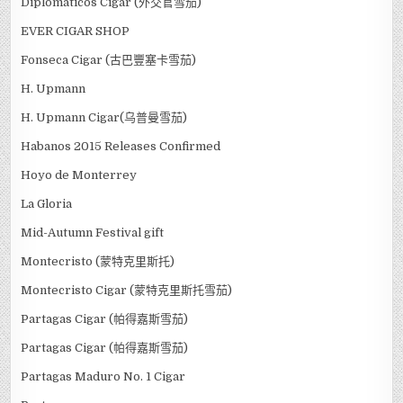
Diplomaticos Cigar (外交官雪茄)
EVER CIGAR SHOP
Fonseca Cigar (古巴豐塞卡雪茄)
H. Upmann
H. Upmann Cigar(乌普曼雪茄)
Habanos 2015 Releases Confirmed
Hoyo de Monterrey
La Gloria
Mid-Autumn Festival gift
Montecristo (蒙特克里斯托)
Montecristo Cigar (蒙特克里斯托雪茄)
Partagas Cigar (帕得嘉斯雪茄)
Partagas Cigar (帕得嘉斯雪茄)
Partagas Maduro No. 1 Cigar