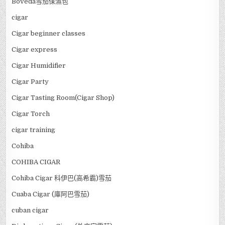
Boveda雪茄保濕包
cigar
Cigar beginner classes
Cigar express
Cigar Humidifier
Cigar Party
Cigar Tasting Room(Cigar Shop)
Cigar Torch
cigar training
Cohiba
COHIBA CIGAR
Cohiba Cigar 科伊巴(高希霸)雪茄
Cuaba Cigar (庫阿巴雪茄)
cuban cigar