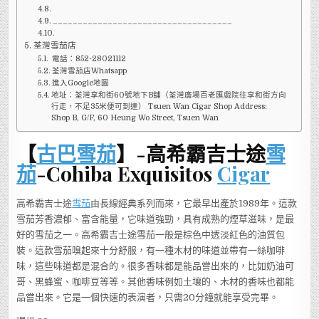
____________________________________
荃灣雪茄店
電話：852-28021112
荃灣雪茄店Whatsapp
進入Google地圖
地址：荃灣享和街60號地下B舖（荃灣廣場百老匯戲院往享和街方向
行走，不足35米便可到達） Tsuen Wan Cigar Shop Address:
Shop B, G/F, 60 Heung Wo Street, Tsuen Wan
【
古巴雪茄
】-高希霸吉士途
雪
茄
-Cohiba Exquisitos
Cigar
高希霸吉士途
雪茄
由長線經典系列而來，它最早出產於1989年。這款
雪茄芳香濃郁、富含能量，它味道強勁，具有成熟的煙草滋味，是最
好的雪茄之一。高希霸吉士途雪茄一般是棕色中透淡紅色的油質包
裝。這款雪茄嗅起來十分舒服，有一種木材的味道並帶有一絲咖啡
味，這些味道都是混合的。很多香味都是能品嘗出來的，比如奶油可
哥、黑蜂蜜、咖啡豆等等。其他香味例如土壤的、木材的香味也都能
品嘗出來。它是一個快速的表演者，只需20分鐘就能享受完畢。