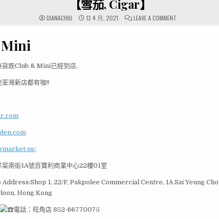
【雪茄, Cigar】
ON
DIANACHIU
13 4 月, 2021
LEAVE A COMMENT
【雪
茄,
CIGAR】
 Mini
Club & Mini已經到店,
荃灣新店都有咖!!
ar.com
rden.com
armarket.us/
菜南街1A號百寶利商業中心22樓01室
Address:Shop 1, 22/F, Pakpolee Commercial Centre, 1A Sai Yeung Choi
loon, Hong Kong
電話：旺角店 852-66770075