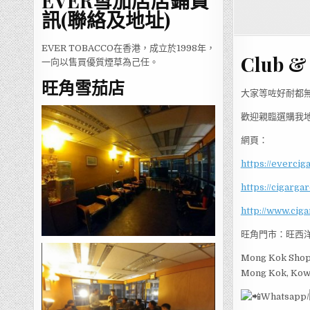
EVER雪茄店店鋪資
訊(聯絡及地址)
EVER TOBACCO在香港，成立於1998年，
Club &
一向以售買優質煙草為己任。
旺角雪茄店
大家等咗好耐都無貨既
歡迎親臨選購我地
網頁：
https://evercig
https://cigarga
http://www.cig
旺角門市：旺西洋
Mong Kok Shop 
Mong Kok, Kow
Whatsapp/