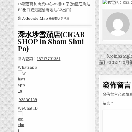
電話：852-2
1A號百寶利商業中心22樓01室(港鐵旺角站
E2出口或港鐵油麻地站A2出口)
進入Google Map
檢視較大的地圖
深水埗雪茄店(CIGAR
SHOP in Sham Shui
Po)
文
← 【Cohiba Si
國內查詢：
18717731351
章
茄】-2021年5
Whatsapp
導
覽
發佈留言
發佈留言必須填
:
92830129
留言
*
WeChat ID