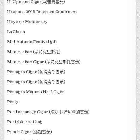
H. Upmann Cigar(乌普曼雪茄)
Habanos 2015 Releases Confirmed
Hoyo de Monterrey
La Gloria
Mid-Autumn Festival gift
Montecristo (蒙特克里斯托)
Montecristo Cigar (蒙特克里斯托雪茄)
Partagas Cigar (帕得嘉斯雪茄)
Partagas Cigar (帕得嘉斯雪茄)
Partagas Maduro No. 1 Cigar
Party
Por Larranaga Cigar (波尔.拉腊尼亚加雪茄)
Portable soot bag
Punch Cigar (潘趣雪茄)