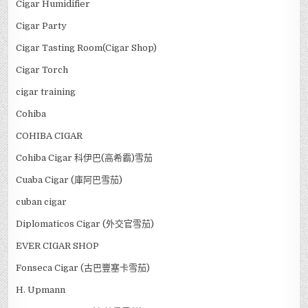
Cigar Humidifier
Cigar Party
Cigar Tasting Room(Cigar Shop)
Cigar Torch
cigar training
Cohiba
COHIBA CIGAR
Cohiba Cigar 科伊巴(高希霸)雪茄
Cuaba Cigar (庫阿巴雪茄)
cuban cigar
Diplomaticos Cigar (外交官雪茄)
EVER CIGAR SHOP
Fonseca Cigar (古巴豐塞卡雪茄)
H. Upmann