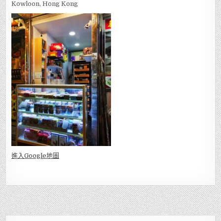
Kowloon, Hong Kong
進入Go
ogle地圖