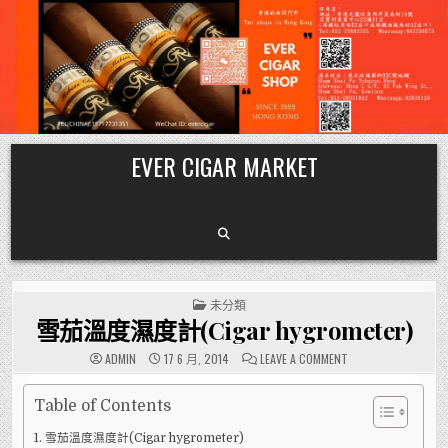
Skip
EVER CIGAR MARKET
to
content
POSTED
未分類
IN
雪茄溫度濕度計(Cigar hygrometer)
ON
ADMIN
17 6 月, 2014
LEAVE A COMMENT
雪
茄
溫
度
Table of Contents
濕
度
雪茄溫度濕度計(Cigar hygrometer)
計