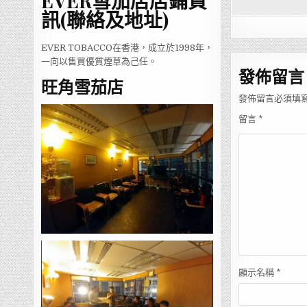
EVER雪茄店店鋪資
訊(聯絡及地址)
EVER TOBACCO在香港，成立於1998年，
一向以售買優質煙草為己任。
發佈留言
旺角雪茄店
發佈留言必須填
留言
*
顯示名稱
*