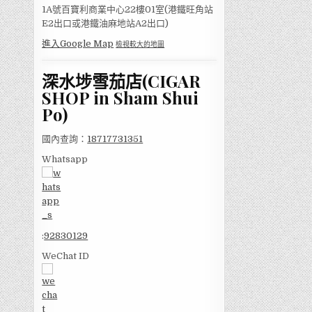
1A號百寶利商業中心22樓01室(港鐵旺角站
E2出口或港鐵油麻地站A2出口)
進入Google Map
檢視較大的地圖
深水埗雪茄店(CIGAR
SHOP in Sham Shui
Po)
國內查詢：
18717731351
Whatsapp
:
92830129
WeChat ID