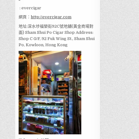
: evercigar
網頁：
http://evercigar.com
地址:深水埗福榮街92C號地舖(黃金商場對
面) Sham Shui Po Cigar Shop Address:
Shop C G/F, 92 Fuk Wing St., Sham Shui
Po, Kowloon, Hong Kong