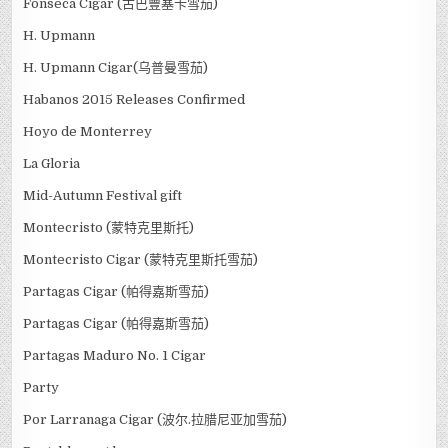
Fonseca Cigar (古巴豐塞卡雪茄)
H. Upmann
H. Upmann Cigar(乌普曼雪茄)
Habanos 2015 Releases Confirmed
Hoyo de Monterrey
La Gloria
Mid-Autumn Festival gift
Montecristo (蒙特克里斯托)
Montecristo Cigar (蒙特克里斯托雪茄)
Partagas Cigar (帕得嘉斯雪茄)
Partagas Cigar (帕得嘉斯雪茄)
Partagas Maduro No. 1 Cigar
Party
Por Larranaga Cigar (波尔.拉腊尼亚加雪茄)