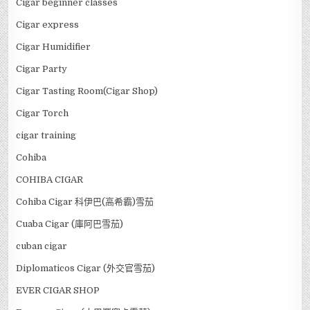
Cigar beginner classes
Cigar express
Cigar Humidifier
Cigar Party
Cigar Tasting Room(Cigar Shop)
Cigar Torch
cigar training
Cohiba
COHIBA CIGAR
Cohiba Cigar 科伊巴(高希霸)雪茄
Cuaba Cigar (庫阿巴雪茄)
cuban cigar
Diplomaticos Cigar (外交官雪茄)
EVER CIGAR SHOP