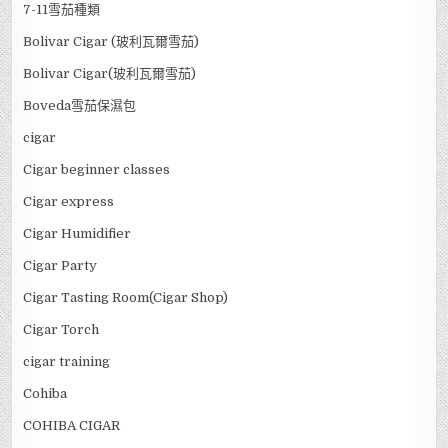
7-11雪茄種類
Bolivar Cigar (玻利瓦爾雪茄)
Bolivar Cigar(玻利瓦爾雪茄)
Boveda雪茄保濕包
cigar
Cigar beginner classes
Cigar express
Cigar Humidifier
Cigar Party
Cigar Tasting Room(Cigar Shop)
Cigar Torch
cigar training
Cohiba
COHIBA CIGAR