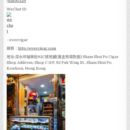
:
92830129
WeChat ID
: evercigar
網頁：
http://evercigar.com
地址:深水埗福榮街92C號地舖(黃金商場對面) Sham Shui Po Cigar
Shop Address: Shop C G/F, 92 Fuk Wing St., Sham Shui Po,
Kowloon, Hong Kong