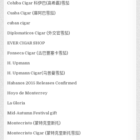
Cohiba Cigar 科伊巴(高希霸)雪茄
Cuaba Cigar (庫阿巴雪茄)
cuban cigar
Diplomaticos Cigar (外交官雪茄)
EVER CIGAR SHOP
Fonseca Cigar (古巴豐塞卡雪茄)
H. Upmann
H. Upmann Cigar(乌普曼雪茄)
Habanos 2015 Releases Confirmed
Hoyo de Monterrey
La Gloria
Mid-Autumn Festival gift
Montecristo (蒙特克里斯托)
Montecristo Cigar (蒙特克里斯托雪茄)