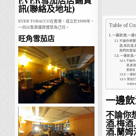
EVER雪茄店店鋪資
訊(聯絡及地址)
EVER TOBACCO在香港，成立於1998年，
Table of Co
一向以售買優質煙草為己任。
一邊飲酒,一邊
旺角雪茄店
不論你想要
酒,馬奶酒
我們的雪
一邊飲酒,一
不論你
酒,黃
室趕走
一邊飲酒
雪茄打火
Ashtr
一邊飲
不論你想
酒,梅酒
酒,蘭姆