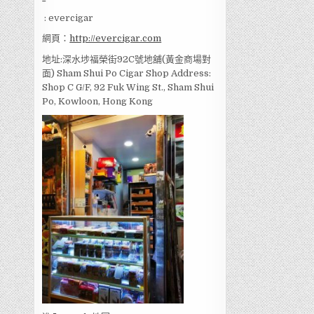
: evercigar
網頁：
http://evercigar.com
地址:深水埗福榮街92C號地舖(黃金商場對
面) Sham Shui Po Cigar Shop Address:
Shop C G/F, 92 Fuk Wing St., Sham Shui
Po, Kowloon, Hong Kong