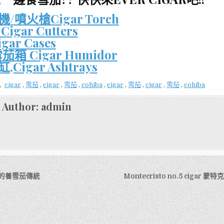
/噴火槍Cigar Torch
gar Cutters
ar Cases
箱 Cigar Humidor
Cigar Ashtrays
,
cigar
,
雪茄
,
cigar
,
雪茄
,
cohiba
,
cigar
,
雪茄
,
cigar
,
雪茄
,
cohiba
Author:
admin
AR的養雪茄傳統
Montecristo no.5 cigar