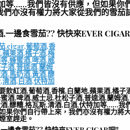
特加等……我們皆沒有供應，但如果你
我們亦沒有權力將大家從我們的雪茄
,一邊食雪茄?? 快快來EVER CIGAR
要飲紅酒,葡萄酒,香檳,白蘭地,蘋果酒,橘子酒
蜜酒,啤酒,威士忌,杜松子酒,普逵酒,蘭姆酒
黃酒,醪糟,格瓦斯,清酒,白酒,伏特加等……我
如果你們自行帶上來，我們亦沒有權力將
煙室趕走。
一邊食雪茄?? 快快來EVER CIGAR吧!!