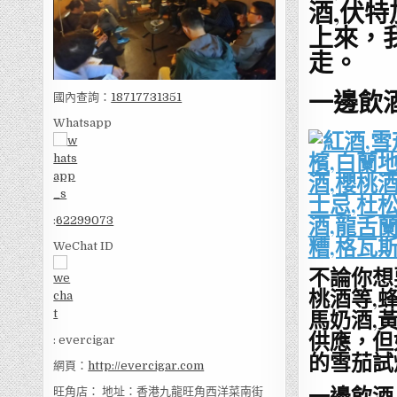
酒,伏
上來，
走。
一邊飲酒
國內查詢：
18717731351
Whatsapp
:
62299073
WeChat ID
不論你想
桃酒等,蜂
馬奶酒,
供應，但
: evercigar
的雪茄試
網頁：
http://evercigar.com
一邊飲酒,
旺角店： 地址：香港九龍旺角西洋菜南街