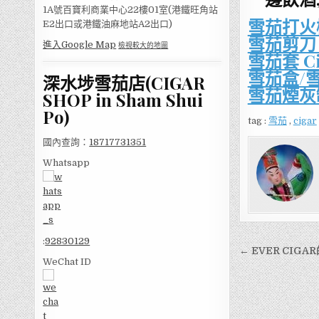
1A號百寶利商業中心22樓01室(港鐵旺角站
雪茄打火機
E2出口或港鐵油麻地站A2出口)
雪茄剪刀 Ci
進入Google Map
檢視較大的地圖
雪茄套 Cig
雪茄盒/雪茄
深水埗雪茄店(CIGAR
雪茄煙灰缸,
SHOP in Sham Shui
Po)
tag :
雪茄
,
cigar
國內查詢：
18717731351
Whatsapp
:
92830129
文
← EVER CIG
WeChat ID
章
導
覽