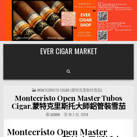
Skip
EVER CIGAR MARKET
to
content
POSTED
MONTECRISTO CIGAR (蒙特克里斯托雪茄)
IN
Montecristo Open Master Tubos
Cigar,蒙特克里斯托大師鋁管裝雪茄
ADMIN
19 7 月, 2014
Montecristo Open Master