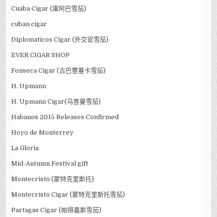
Cuaba Cigar (庫阿巴雪茄)
cuban cigar
Diplomaticos Cigar (外交官雪茄)
EVER CIGAR SHOP
Fonseca Cigar (古巴豐塞卡雪茄)
H. Upmann
H. Upmann Cigar(乌普曼雪茄)
Habanos 2015 Releases Confirmed
Hoyo de Monterrey
La Gloria
Mid-Autumn Festival gift
Montecristo (蒙特克里斯托)
Montecristo Cigar (蒙特克里斯托雪茄)
Partagas Cigar (帕得嘉斯雪茄)