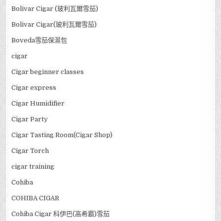
Bolivar Cigar (玻利瓦爾雪茄)
Bolivar Cigar(玻利瓦爾雪茄)
Boveda雪茄保濕包
cigar
Cigar beginner classes
Cigar express
Cigar Humidifier
Cigar Party
Cigar Tasting Room(Cigar Shop)
Cigar Torch
cigar training
Cohiba
COHIBA CIGAR
Cohiba Cigar 科伊巴(高希霸)雪茄