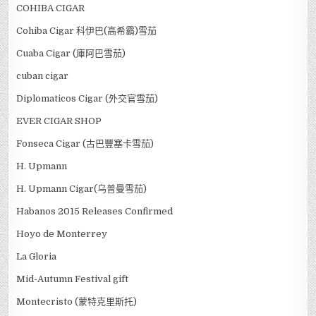
Cigar Humidifier
Cigar Party
Cigar Tasting Room(Cigar Shop)
Cigar Torch
cigar training
Cohiba
COHIBA CIGAR
Cohiba Cigar 科伊巴(高希霸)雪茄
Cuaba Cigar (庫阿巴雪茄)
cuban cigar
Diplomaticos Cigar (外交官雪茄)
EVER CIGAR SHOP
Fonseca Cigar (古巴豐塞卡雪茄)
H. Upmann