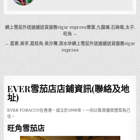
文
網上雪茄外送速遞送貨服務cigar express樂富,九龍塘,石硤尾,太子,
章
旺角 →
導
← 荔景,美孚,荔枝角,長沙灣,深水埗網上雪茄外送速遞送貨服務cigar
express
覽
EVER雪茄店店鋪資訊(聯絡及地
址)
EVER TOBACCO在香港，成立於1998年，一向以售買優質煙草為己
任。
旺角雪茄店