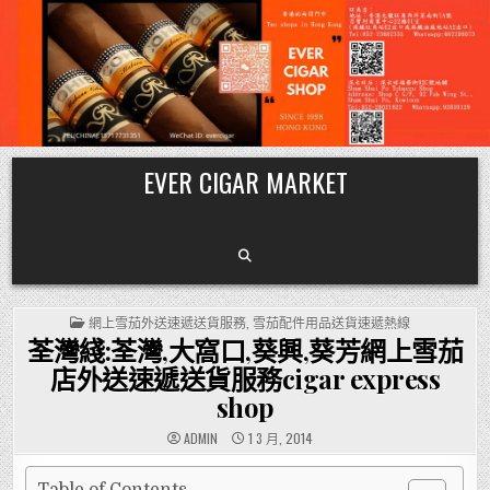
Skip
EVER CIGAR MARKET
to
content
POSTED
網上雪茄外送速遞送貨服務
,
雪茄配件用品送貨速遞熱線
IN
荃灣綫:荃灣,大窩口,葵興,葵芳網上雪茄
店外送速遞送貨服務cigar express
shop
ADMIN
1 3 月, 2014