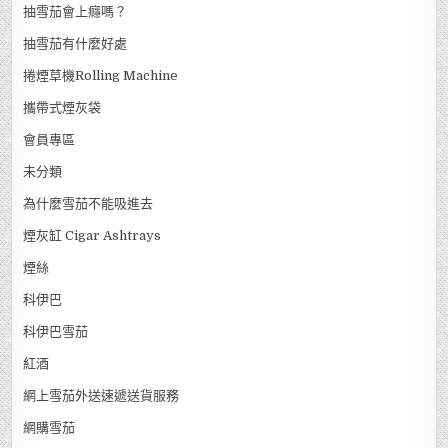
乌普曼
古巴雪茄
古巴雪茄2015年發布確認系列
學食【雪茄】優惠套裝新手入門優惠套裝
小雪茄哪裡買？
小雪茄怎麼抽
抽雪茄會上癮嗎？
抽雪茄有什麼好處
捲煙草機Rolling Machine
攜帶式煙灰袋
會員專區
未分類
為什麼雪茄不能吸進去
煙灰缸 Cigar Ashtrays