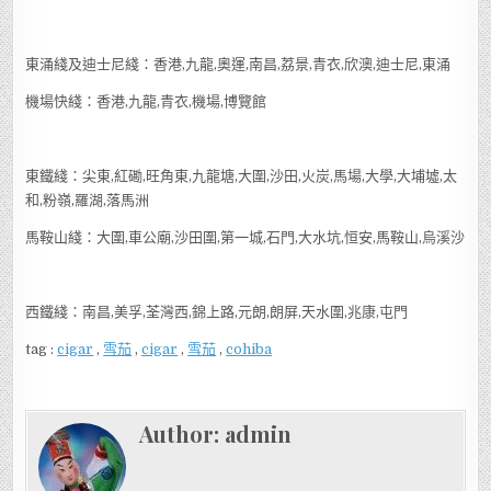
東涌綫及迪士尼綫：香港,九龍,奧運,南昌,荔景,青衣,欣澳,迪士尼,東涌
機場快綫：香港,九龍,青衣,機場,博覽館
東鐵綫：尖東,紅磡,旺角東,九龍塘,大圍,沙田,火炭,馬場,大學,大埔墟,太
和,粉嶺,羅湖,落馬洲
馬鞍山綫：大圍,車公廟,沙田圍,第一城,石門,大水坑,恒安,馬鞍山,烏溪沙
西鐵綫：南昌,美孚,荃灣西,錦上路,元朗,朗屏,天水圍,兆康,屯門
tag :
cigar
,
雪茄
,
cigar
,
雪茄
,
cohiba
Author:
admin