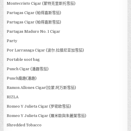
H. Upmann Cigar(乌普曼雪茄)
Habanos 2015 Releases Confirmed
Hoyo de Monterrey
La Gloria
Mid-Autumn Festival gift
Montecristo (蒙特克里斯托)
Montecristo Cigar (蒙特克里斯托雪茄)
Partagas Cigar (帕得嘉斯雪茄)
Partagas Cigar (帕得嘉斯雪茄)
Partagas Maduro No. 1 Cigar
Party
Por Larranaga Cigar (波尔.拉腊尼亚加雪茄)
Portable soot bag
Punch Cigar (潘趣雪茄)