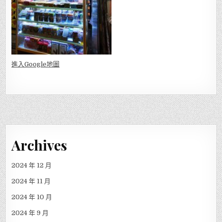
Shop Address: Shop C G/F, 92 Fuk Wing St., Sham Shui Po,
Kowloon, Hong Kong
進入Go
ogle地圖