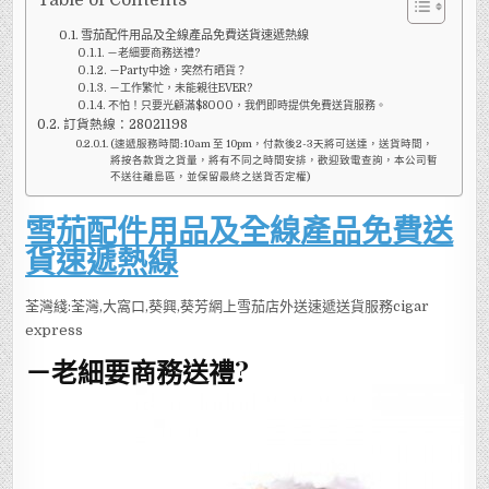
Table of Contents
雪茄配件用品及全線產品免費送貨速遞熱線
－老細要商務送禮?
－Party中途，突然冇晒貨？
－工作繁忙，未能親往EVER?
不怕！只要光顧滿$8000，我們即時提供免費送貨服務。
訂貨熱線：28021198
(速遞服務時間:10am 至 10pm，付款後2-3天將可送達，送貨時間，
將按各款貨之貨量，將有不同之時間安排，歡迎致電查詢，本公司暫
不送往離島區，並保留最終之送貨否定權)
雪茄配件用品及全線產品免費送
貨速遞熱線
荃灣綫:荃灣,大窩口,葵興,葵芳網上雪茄店外送速遞送貨服務cigar
express
－老細要商務送禮?