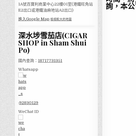
詢，本公
1A號百寶利商業中心22樓01室(港鐵旺角站
E2出口或港鐵油麻地站A2出口)
進入Google Map
檢視較大的地圖
深水埗雪茄店(CIGAR
SHOP in Sham Shui
Po)
國內查詢：
18717731351
Whatsapp
:
92830129
WeChat ID