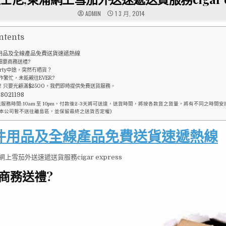
ADMIN
1 3 月, 2014
ntents
用品及全線產品免費送貨速遞熱線
細要商務送禮?
arty中途，突然冇晒貨？
作繁忙，未能親往EVER?
！只要光顧滿$2500，我們即時提供免費送貨服務。
021198
遞服務時間:10am 至 10pm，付款後2-3天將可送達，送貨時間，將按各款貨之貨量，將有不同之時間
本公司暫不送往離島區，並保留最終之送貨否定權)
件用品及全線產品免費送貨速遞熱線
網上雪茄外送速遞送貨服務cigar express
商務送禮?