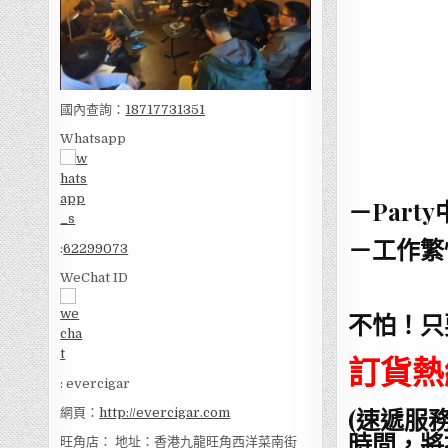
國內查詢：
18717731351
Whatsapp
－Par
－工作繁
:
62299073
WeChat ID
不怕！只
訂貨熱線
: evercigar
(速遞服務
網頁：
http://evercigar.com
時間，將
旺角店： 地址：香港九龍旺角西洋菜南街