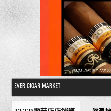
Skip
EVER CIGAR MARKET
to
content
欣澳,迪