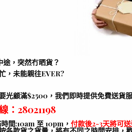
ty中途，突然冇晒貨？
忙，未能親往EVER?
要光顧滿$2500，我們即時提供免費送貨
：28021198
時間:10am 至 10pm，
付款後2-3天將可送
按各款貨之貨量，將有不同之時間安排，