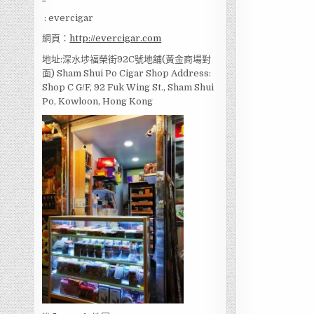
: evercigar
網頁：
http://evercigar.com
地址:深水埗福榮街92C號地舖(黃金商場對
面) Sham Shui Po Cigar Shop Address:
Shop C G/F, 92 Fuk Wing St., Sham Shui
Po, Kowloon, Hong Kong