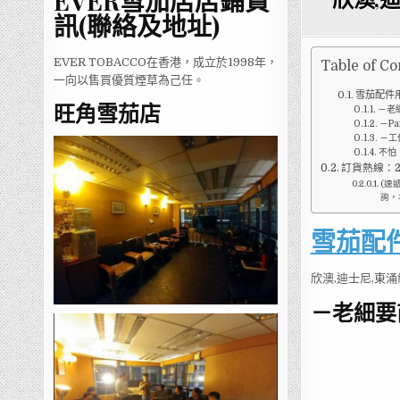
EVER雪茄店店鋪資
訊(聯絡及地址)
EVER TOBACCO在香港，成立於1998年，
Table of Co
一向以售買優質煙草為己任。
雪茄配件
旺角雪茄店
－老
－P
－工
不怕
訂貨熱線：28
(速
詢，
雪茄配
欣澳,迪士尼,東涌
－老細要