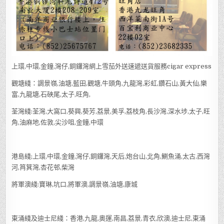
上環,中環,金鐘,灣仔,銅鑼灣網上雪茄外送速遞送貨服務cigar express
觀塘綫：調景嶺,油塘,藍田,觀塘,牛頭角,九龍灣,彩虹,鑽石山,黃大仙,樂
富,九龍塘,石硤尾,太子,旺角,
荃灣綫:荃灣,大窩口,葵興,葵芳,荔景,美孚,荔枝角,長沙灣,深水埗,太子,旺
角,油麻地,佐敦,尖沙咀,金鐘,中環
港島綫;上環,中環,金鐘,灣仔,銅鑼灣,天后,炮台山,北角,鰂魚涌,太古,西灣
河,筲箕灣,杏花邨,柴灣
將軍澳綫:寶琳,坑口,將軍澳,調景嶺,油塘,康城
東涌綫及迪士尼綫：香港,九龍,奧運,南昌,荔景,青衣,欣澳,迪士尼,東涌