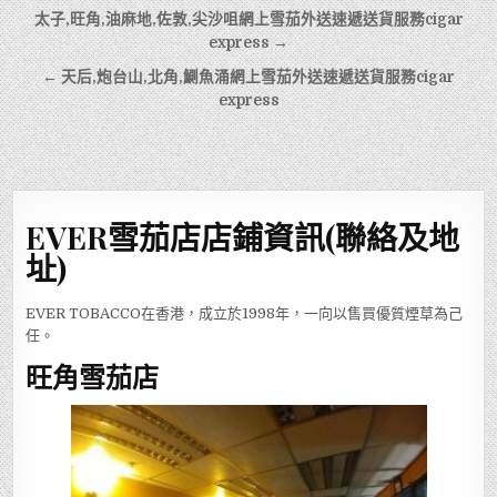
文
太子,旺角,油麻地,佐敦,尖沙咀網上雪茄外送速遞送貨服務cigar
章
express →
導
← 天后,炮台山,北角,鰂魚涌網上雪茄外送速遞送貨服務cigar
express
覽
EVER雪茄店店鋪資訊(聯絡及地
址)
EVER TOBACCO在香港，成立於1998年，一向以售買優質煙草為己
任。
旺角雪茄店