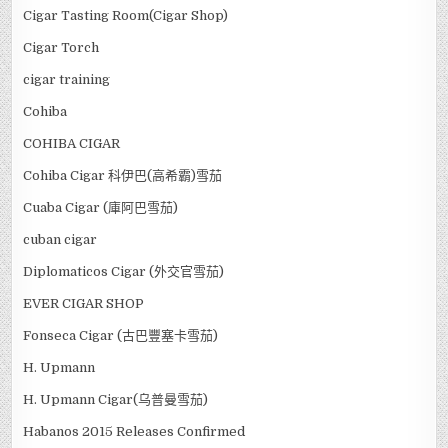
Cigar Tasting Room(Cigar Shop)
Cigar Torch
cigar training
Cohiba
COHIBA CIGAR
Cohiba Cigar 科伊巴(高希霸)雪茄
Cuaba Cigar (庫阿巴雪茄)
cuban cigar
Diplomaticos Cigar (外交官雪茄)
EVER CIGAR SHOP
Fonseca Cigar (古巴豐塞卡雪茄)
H. Upmann
H. Upmann Cigar(乌普曼雪茄)
Habanos 2015 Releases Confirmed