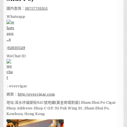
國內查詢：
18717731351
Whatsapp
:
92830129
WeChat ID
: evercigar
網頁：
http://evercigar.com
地址:深水埗福榮街92C號地舖(黃金商場對面) Sham Shui Po Cigar
Shop Address: Shop C G/F, 92 Fuk Wing St., Sham Shui Po,
Kowloon, Hong Kong