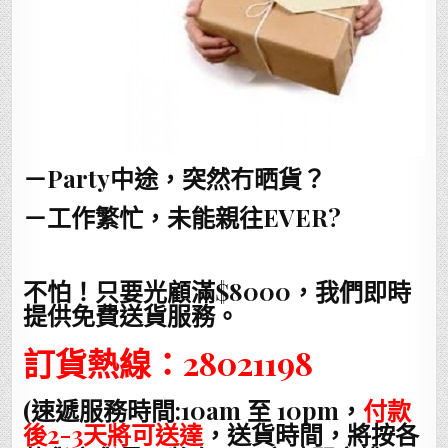
－Party中途，突然冇晒貨？
－工作繁忙，未能親往EVER?
不怕！只要光顧滿$8000，我們即時
提供免費送貨服務。
訂貨熱線：28021198
(速遞服務時間:10am 至 10pm，
付款
後2-3天將可送達
，送貨時間，將按各