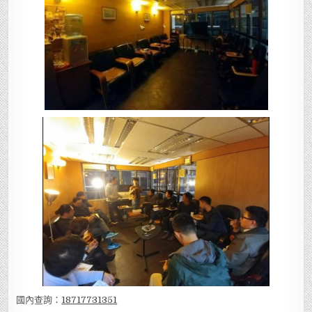
國內查詢：
18717731351