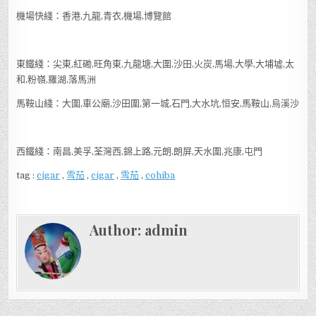
機場快綫：香港,九龍,青衣,機場,博覽館
東鐵綫：尖東,紅磡,旺角東,九龍塘,大圍,沙田,火炭,馬場,大學,大埔墟,太
和,粉嶺,羅湖,落馬洲
馬鞍山綫：大圍,車公廟,沙田圍,第一城,石門,大水坑,恒安,馬鞍山,烏溪沙
西鐵綫：南昌,美孚,荃灣西,錦上路,元朗,朗屏,天水圍,兆康,屯門
tag :
cigar
,
雪茄
,
cigar
,
雪茄
,
cohiba
Author:
admin