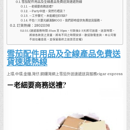
雪茄配件用品及全線產品免費送貨速遞熱線
－老細要商務送禮?
－Party中途，突然冇晒貨？
－工作繁忙，未能親往EVER?
不怕！只要光顧滿$8000，我們即時提供免費送貨服務。
訂貨熱線：28021198
(速遞服務時間:10am 至 10pm，付款後2-3天將可送達，送貨時間，
將按各款貨之貨量，將有不同之時間安排，歡迎致電查詢，本公司暫
不送往離島區，並保留最終之送貨否定權)
雪茄配件用品及全線產品免費送
貨速遞熱線
上環,中環,金鐘,灣仔,銅鑼灣網上雪茄外送速遞送貨服務cigar express
－老細要商務送禮?