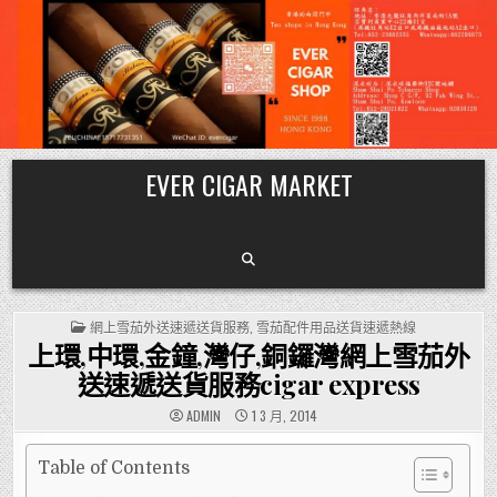
Skip
EVER CIGAR MARKET
to
content
POSTED
網上雪茄外送速遞送貨服務
,
雪茄配件用品送貨速遞熱線
IN
上環,中環,金鐘,灣仔,銅鑼灣網上雪茄外
送速遞送貨服務cigar express
ADMIN
1 3 月, 2014
Table of Contents