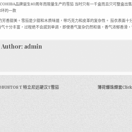
念COHIBA品牌诞生40周年而限量生产的雪茄 当时只有一千盒而且只可整盒出售
2环的一款
妙的芳香甜美。雪茄是少甜和木质味道，带巧克力和皮革的复杂性。 茄衣表面十
香气十分丰富，过程绝不会感到单调，即使香气复杂仍然和谐，香气浓郁香滑，
Author:
admin
ROBUSTOS T 特立尼达硬汉T雪茄
薄荷爆珠煙套Clic