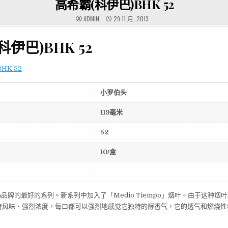
高希霸(科伊巴)BHK 52
ADMIN
29 11 月, 2013
科伊巴)BHK 52
小罗伯头
119
毫米
52
10/
盒
hiba品牌的最好的系列。新系列中加入了「Medio Tiempo」烟叶。由于这种
特风味、强烈浓度，每口都可以强烈地感觉它独特的酵香气，它的透气和燃烧性
。