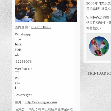
2006年时为纪
贵的雪茄“ 就是5
它的特点是 微
结实且有弹性，
國內查詢：
18717731351
停留很久。
Whatsapp
:
62299073
WeChat ID
文
← TRINIDAD 
章
導
覽
: evercigar
網頁：
http://evercigar.com
旺角店： 地址：香港九龍旺角西洋菜南街