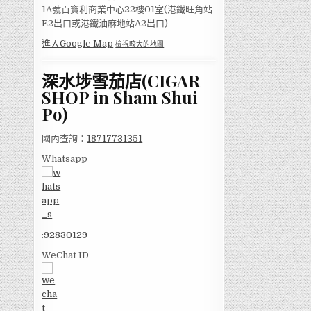
1A號百寶利商業中心22樓01室(港鐵旺角站
E2出口或港鐵油麻地站A2出口)
進入Google Map
檢視較大的地圖
深水埗雪茄店(CIGAR
SHOP in Sham Shui
Po)
國內查詢：
18717731351
Whatsapp
:
92830129
WeChat ID