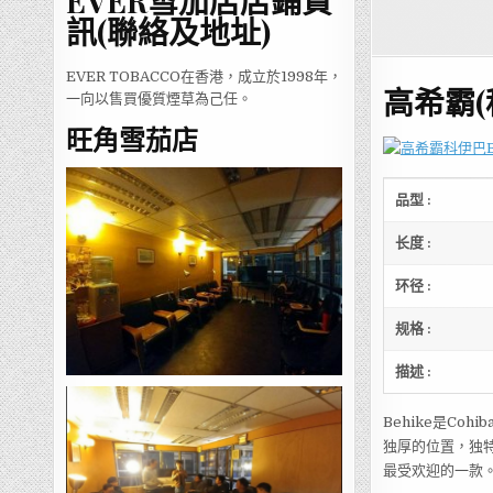
EVER雪茄店店鋪資
訊(聯絡及地址)
EVER TOBACCO在香港，成立於1998年，
高希霸(
一向以售買優質煙草為己任。
旺角雪茄店
品型
:
长度
:
环径
:
规格
:
描述
:
Behike是Co
独厚的位置，独
最受欢迎的一款