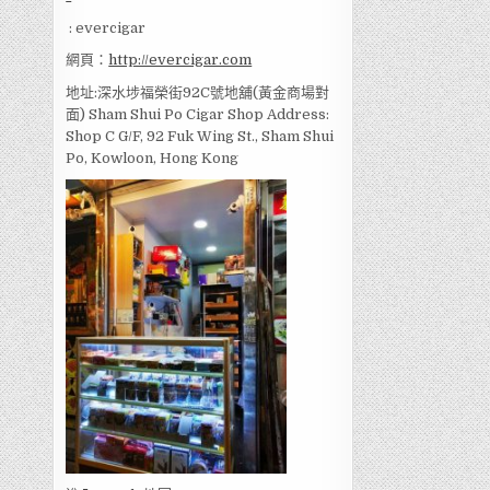
: evercigar
網頁：
http://evercigar.com
地址:深水埗福榮街92C號地舖(黃金商場對
面) Sham Shui Po Cigar Shop Address:
Shop C G/F, 92 Fuk Wing St., Sham Shui
Po, Kowloon, Hong Kong