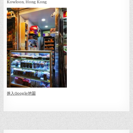
Kowloon, Hong Kong
進入Go
ogle地圖