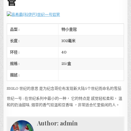
管
品型
:
特小皇冠
长度
:
102
毫米
环径
:
40
规格
:
25/
盒
描述
:
SIGLO 世纪的意思 是为纪念哥伦布发现新大陆5个世纪而命名的雪茄
世纪一号 : 在世纪系列中最小的一种， 它的特点是 感觉轻松柔和， 温
和的奶油甜味, 烟草的香气较温和豆香味 ，非常适合忙里偷闲的人。
Author:
admin