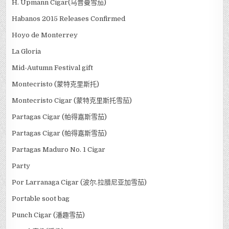
H. Upmann Cigar(乌普曼雪茄)
Habanos 2015 Releases Confirmed
Hoyo de Monterrey
La Gloria
Mid-Autumn Festival gift
Montecristo (蒙特克里斯托)
Montecristo Cigar (蒙特克里斯托雪茄)
Partagas Cigar (帕得嘉斯雪茄)
Partagas Cigar (帕得嘉斯雪茄)
Partagas Maduro No. 1 Cigar
Party
Por Larranaga Cigar (波尔.拉腊尼亚加雪茄)
Portable soot bag
Punch Cigar (潘趣雪茄)