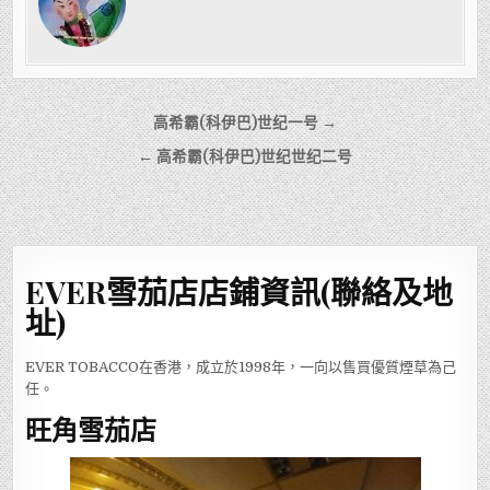
文
高希霸(科伊巴)世纪一号 →
章
← 高希霸(科伊巴)世纪世纪二号
導
覽
EVER雪茄店店鋪資訊(聯絡及地
址)
EVER TOBACCO在香港，成立於1998年，一向以售買優質煙草為己
任。
旺角雪茄店