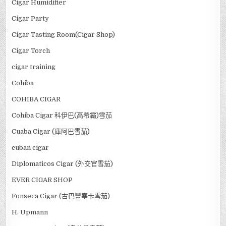
Cigar Humidifier
Cigar Party
Cigar Tasting Room(Cigar Shop)
Cigar Torch
cigar training
Cohiba
COHIBA CIGAR
Cohiba Cigar 科伊巴(高希霸)雪茄
Cuaba Cigar (庫阿巴雪茄)
cuban cigar
Diplomaticos Cigar (外交官雪茄)
EVER CIGAR SHOP
Fonseca Cigar (古巴豐塞卡雪茄)
H. Upmann