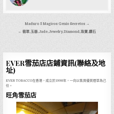
文
Maduro 5 Magicos Genio Secretos →
章
← 翡翠,玉器,Jade,Jewelry,Diamond,珠寶,鑽石
導
覽
EVER雪茄店店鋪資訊(聯絡及地
址)
EVER TOBACCO在香港，成立於1998年，一向以售買優質煙草為己
任。
旺角雪茄店