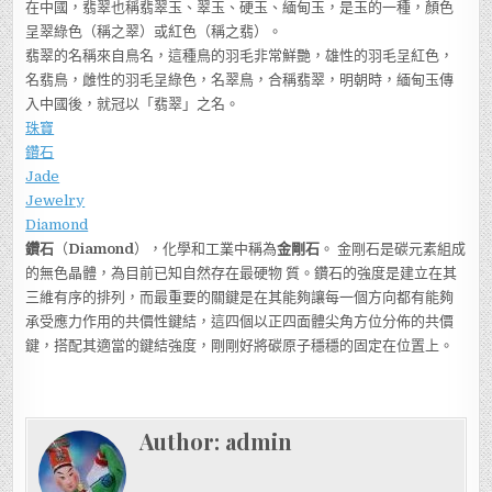
在中國，翡翠也稱翡翠玉、翠玉、硬玉、緬甸玉，是玉的一種，顏色
呈翠綠色（稱之翠）或紅色（稱之翡）。
翡翠的名稱來自鳥名，這種鳥的羽毛非常鮮艷，雄性的羽毛呈紅色，
名翡鳥，雌性的羽毛呈綠色，名翠鳥，合稱翡翠，明朝時，緬甸玉傳
入中國後，就冠以「翡翠」之名。
珠寶
鑽石
Jade
Jewelry
Diamond
鑽石
（
Diamond
），化學和工業中稱為
金剛石
。 金剛石是碳元素組成
的無色晶體，為目前已知自然存在最硬物 質。鑽石的強度是建立在其
三維有序的排列，而最重要的關鍵是在其能夠讓每一個方向都有能夠
承受應力作用的共價性鍵結，這四個以正四面體尖角方位分佈的共價
鍵，搭配其適當的鍵結強度，剛剛好將碳原子穩穩的固定在位置上。
Author:
admin