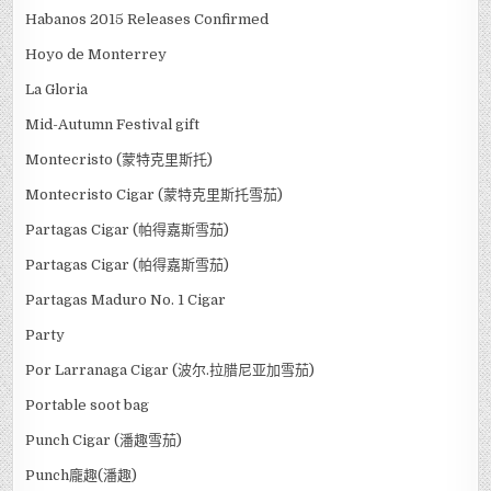
Habanos 2015 Releases Confirmed
Hoyo de Monterrey
La Gloria
Mid-Autumn Festival gift
Montecristo (蒙特克里斯托)
Montecristo Cigar (蒙特克里斯托雪茄)
Partagas Cigar (帕得嘉斯雪茄)
Partagas Cigar (帕得嘉斯雪茄)
Partagas Maduro No. 1 Cigar
Party
Por Larranaga Cigar (波尔.拉腊尼亚加雪茄)
Portable soot bag
Punch Cigar (潘趣雪茄)
Punch龐趣(潘趣)