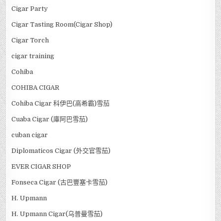
Cigar Party
Cigar Tasting Room(Cigar Shop)
Cigar Torch
cigar training
Cohiba
COHIBA CIGAR
Cohiba Cigar 科伊巴(高希霸)雪茄
Cuaba Cigar (庫阿巴雪茄)
cuban cigar
Diplomaticos Cigar (外交官雪茄)
EVER CIGAR SHOP
Fonseca Cigar (古巴豐塞卡雪茄)
H. Upmann
H. Upmann Cigar(乌普曼雪茄)