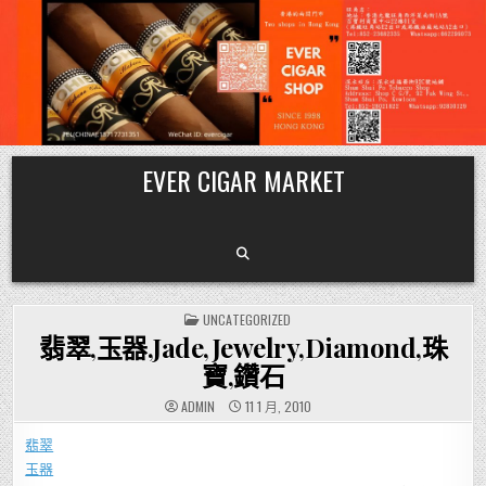
Skip
EVER CIGAR MARKET
to
content
POSTED
UNCATEGORIZED
IN
翡翠,玉器,Jade,Jewelry,Diamond,珠
寶,鑽石
ADMIN
11 1 月, 2010
翡翠
玉器