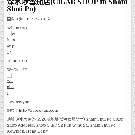
深水埗雪茄店(CIGAR SHOP in Sham
Shui Po)
國內查詢：
18717731351
Whatsapp
:
92830129
WeChat ID
: evercigar
網頁：
http://evercigar.com
地址:深水埗福榮街92C號地舖(黃金商場對面) Sham Shui Po Cigar
Shop Address: Shop C G/F, 92 Fuk Wing St., Sham Shui Po,
Kowloon, Hong Kong