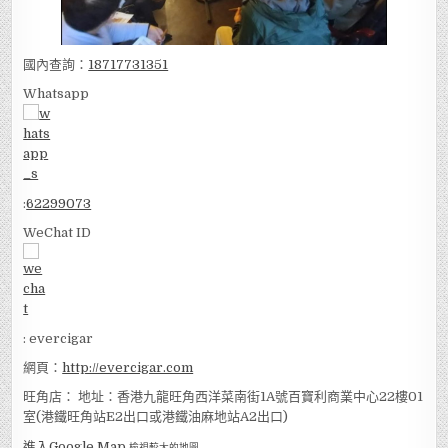
國內查詢：
18717731351
Whatsapp
:
62299073
WeChat ID
: evercigar
網頁：
http://evercigar.com
旺角店： 地址：香港九龍旺角西洋菜南街1A號百寶利商業中心22樓01
室(港鐵旺角站E2出口或港鐵油麻地站A2出口)
進入Google Map
檢視較大的地圖