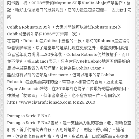
限量版一樣，2008年新的Magnum 50用Vuelta Abajo煙草製作，緊
記，唔好比佢頭幾口的感覺呃到，它的力量是越食越爆……..因此新手勿
試
Cohiba Robusto1989年，大家才開始可以嘗試Robusto size的
Cohiba(筆者則是在1996年方嘗第一次)。
在當時，Robusto是Cohiba中最粗的一款，那時的Robusto是濃得令
筆者後腦頭痛，除了是當年的煙葉比現在更靚之外，最重要的因素是
筆者當年功力尚淺……30多年後，Cohiba Robusto仍然很搶手，而且
並不便宜。據Habanos表示，只有古巴Vuelta Abajo地區五個最好的
農場中最高品質的雪茄煙葉才被選為捲Cohiba Cigar。
雖然沒有以前的濃郁及after taste，但可以確定的是Cohiba
Robustos是複雜而美味的煙，帶有橡木和杏仁的香氣。這正正是
Cigar Aficionado雜誌，在2019年評它為第四位最好的雪茄的原因，
雖然是「梗頸四」，但筆者寧選它，也不會食頭三位。有關名次
https://www.cigaraficionado.com/top25/2019
Partagas Serie E No.2
Partagas Serie E No.2雪茄，是一支極具力度的雪茄，老手都唔會空
肚食，新手們請勿去自殺，否則醉煙暈了，則怪不得小編了。過程
中，你會食出具有黑胡椒，咖啡豆，皮革風味，口感濃厚而又有復雜