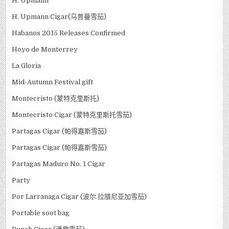
H. Upmann
H. Upmann Cigar(乌普曼雪茄)
Habanos 2015 Releases Confirmed
Hoyo de Monterrey
La Gloria
Mid-Autumn Festival gift
Montecristo (蒙特克里斯托)
Montecristo Cigar (蒙特克里斯托雪茄)
Partagas Cigar (帕得嘉斯雪茄)
Partagas Cigar (帕得嘉斯雪茄)
Partagas Maduro No. 1 Cigar
Party
Por Larranaga Cigar (波尔.拉腊尼亚加雪茄)
Portable soot bag