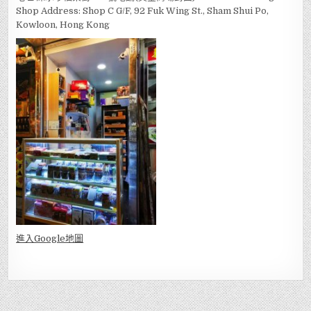
Shop Address: Shop C G/F, 92 Fuk Wing St., Sham Shui Po,
Kowloon, Hong Kong
進入Go
ogle地圖