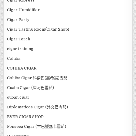
Cigar express
Cigar Humidifier
Cigar Party
Cigar Tasting Room(Cigar Shop)
Cigar Torch
cigar training
Cohiba
COHIBA CIGAR
Cohiba Cigar 科伊巴(高希霸)雪茄
Cuaba Cigar (庫阿巴雪茄)
cuban cigar
Diplomaticos Cigar (外交官雪茄)
EVER CIGAR SHOP
Fonseca Cigar (古巴豐塞卡雪茄)