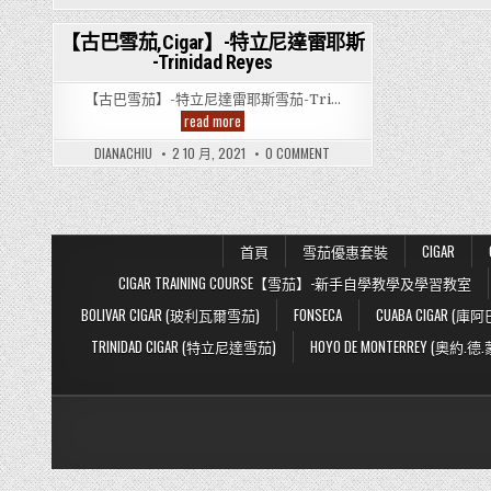
【古巴雪茄,Cigar】-特立尼達雷耶斯
-Trinidad Reyes
Posted
in
【古巴雪茄】-特立尼達雷耶斯雪茄-Tri…
【古
read more
巴
雪
ON
DIANACHIU
2 10 月, 2021
0 COMMENT
茄,Cigar】-
【古
特
巴
立
雪
尼
茄,CIGAR】-
達
特
立
雷
尼
耶
首頁
雪茄優惠套裝
CIGAR
達
斯
雷
-
CIGAR TRAINING COURSE【雪茄】-新手自學教學及學習教室
耶
Trinidad
斯
Reyes
-
BOLIVAR CIGAR (玻利瓦爾雪茄)
FONSECA
CUABA CIGAR (庫
TRINIDAD
REYES
TRINIDAD CIGAR (特立尼達雪茄)
HOYO DE MONTERREY (奧約.