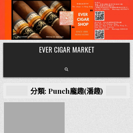
Skip
EVER CIGAR MARKET
to
content
分類:
Punch龐趣(潘趣)
Posted
in