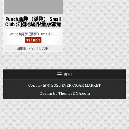
Punch龐趣（潘趣） Small
Club 法國地區限量版雪茄
Punch龐趣(潘趣) Small Cl…
Punch
read more
龐
趣
ADMIN
5 7 月, 2014
（潘
趣）
Small
Club
法
國
地
MENU
區
限
量
Copyright © 2026 EVER CIGAR MARKET
版
雪
Design by ThemesDNA.com
茄