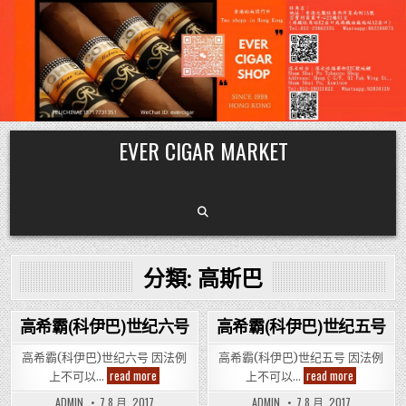
Skip
EVER CIGAR MARKET
to
content
分類:
高斯巴
高希霸(科伊巴)世纪六号
高希霸(科伊巴)世纪五号
Posted
Posted
高希霸(科伊巴)世纪六号 因法例
高希霸(科伊巴)世纪五号 因法例
in
in
高
高
read more
read more
上不可以…
上不可以…
希
希
霸
霸
ADMIN
7 8 月, 2017
ADMIN
7 8 月, 2017