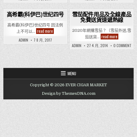
(科
(科
伊
伊
巴)
巴)
世
世
高希霸(科伊巴)世纪四号
雪茄配件用品及全線產品
纪
纪
免費送貨速遞熱線
Posted
Posted
六
五
号
号
高希霸(科伊巴)世纪四号 因法例
in
in
高
read more
2020年網購雪茄？（雪茄外送,雪
上不可以…
希
雪
read more
茄送貨…
霸
茄
ADMIN
7 8 月, 2017
(科
配
ON
ADMIN
27 4 月, 2014
0 COMMENT
伊
件
雪
巴)
用
茄
世
品
配
纪
及
件
四
全
用
号
品
線
及
產
MENU
全
品
線
免
產
費
Copyright © 2026 EVER CIGAR MARKET
品
送
免
貨
費
Design by ThemesDNA.com
速
送
遞
貨
熱
速
線
遞
熱
線