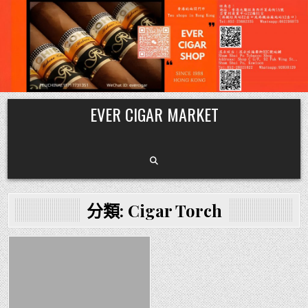
Skip
EVER CIGAR MARKET
to
content
分類:
Cigar Torch
Posted
in