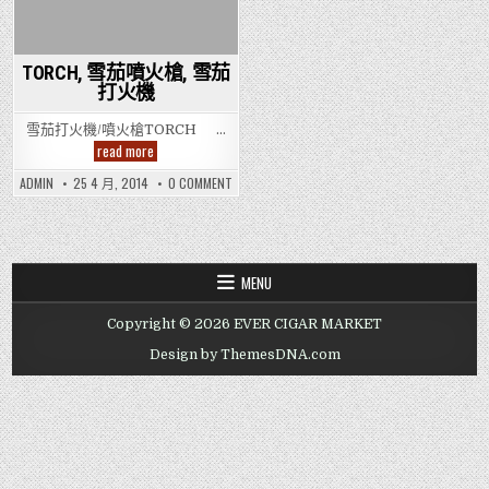
TORCH, 雪茄噴火槍, 雪茄
打火機
雪茄打火機/噴火槍TORCH …
TORCH,
read more
雪
茄
ON
ADMIN
25 4 月, 2014
0 COMMENT
噴
TORCH,
火
雪
槍,
茄
雪
噴
茄
火
槍,
打
雪
火
MENU
茄
機
打
火
Copyright © 2026 EVER CIGAR MARKET
機
Design by ThemesDNA.com