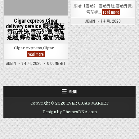
網購【雪茄】,雪茄外送,雪茄外賣,
網
read more
雪茄速…
購
雪
Cigar express,Cigar
ADMIN
7 4 月, 2020
茄,
delivery service,網購雪茄,
雪
雪茄外送,雪茄外賣,雪茄
茄
外
速遞,郵寄雪茄,雪茄快遞
送,
雪
茄
Cigar express,Cigar …
外
Cigar
read more
賣,
express,Cigar
雪
delivery
ON
ADMIN
8 4 月, 2020
0 COMMENT
茄
service,
CIGAR
速
網
EXPRESS,CIGAR
遞,
購
DELIVERY
郵
雪
SERVICE,
寄
茄,
網
雪
購
雪
茄,
雪
茄
MENU
雪
茄,
外
茄
雪
送,
快
茄
雪
Copyright © 2026 EVER CIGAR MARKET
外
遞,
茄
送,
線
外
雪
上
Design by ThemesDNA.com
賣,
茄
雪
雪
外
茄,Cigar
茄
賣,
express,Ciga
速
雪
delivery
遞,
茄
service
速
郵
遞,
寄