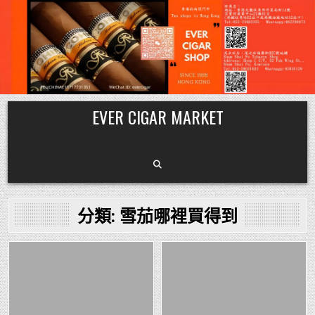
Skip
EVER CIGAR MARKET
to
content
分類:
雪茄哪裡買得到
Posted
Posted
in
in