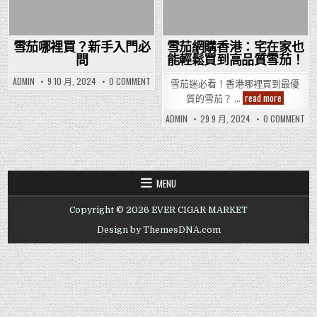
雪茄哪裡買？新手入門必
雪茄網購香港：宅在家也
問
能輕鬆買到高品質雪茄！
ON
ADMIN
9 10 月, 2024
0 COMMENT
雪茄迷必看！香港哪裡買到最優
雪
雪
read more
茄
質的雪茄？ …
茄
哪
裡
網
ON
ADMIN
29 9 月, 2024
0 COMMENT
買？
購
雪
新
香
茄
手
港：
網
入
宅
購
門
在
香
必
港
家
問
宅
也
MENU
在
能
家
輕
也
鬆
Copyright © 2026 EVER CIGAR MARKET
能
買
輕
到
鬆
Design by ThemesDNA.com
高
買
品
到
質
高
雪
品
茄！
質
雪
茄