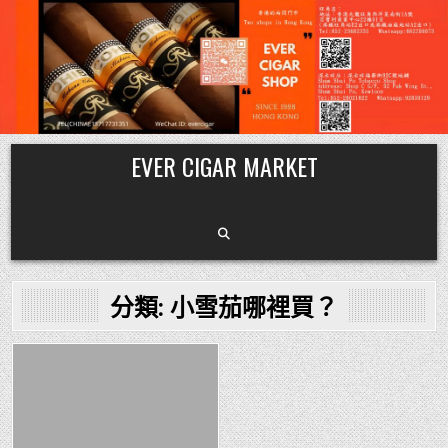
Skip
EVER CIGAR MARKET
to
content
分類:
小雪茄哪裡買？
Posted
in