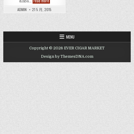
古
read more
&nbs…
巴
雪
ADMIN
21 5 月, 2015
茄
2015
年
發
布
確
認
MENU
新
系
列
Copyright © 2026 EVER CIGAR MARKET
Habanos
2015
Design by ThemesDNA.com
Releases
Confirmed